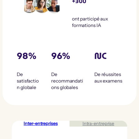
+300
ont participé aux
formations IA
98%
96%
NC
De
De
De réussites
satisfactio
recommandati
aux examens
n globale
ons globales
Inter-entreprises
Intra-entreprise