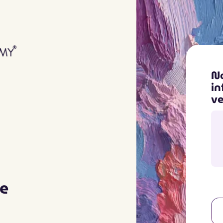
No
in
ve
ne