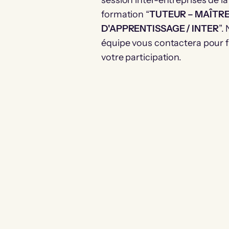
session inter-entreprises de la
formation “
TUTEUR – MAÎTR
D'APPRENTISSAGE / INTER
”.
équipe vous contactera pour fi
votre participation.