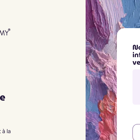
No
in
ve
ne
 à la