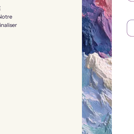
E
 Notre
naliser