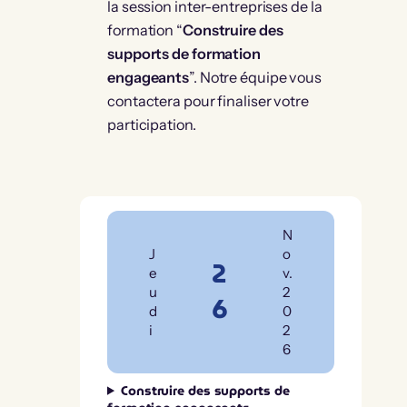
la session inter-entreprises de la
formation “
Construire des
supports de formation
engageants
”. Notre équipe vous
contactera pour finaliser votre
participation.
N
J
o
2
e
v.
u
2
6
d
0
i
2
6
Construire des supports de