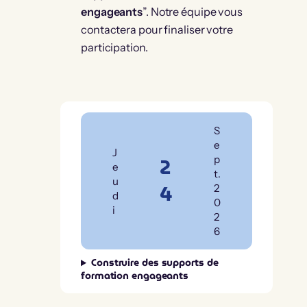
engageants
”. Notre équipe vous
contactera pour finaliser votre
participation.
S
e
J
2
p
e
t.
u
4
2
d
0
i
2
6
Construire des supports de
formation engageants