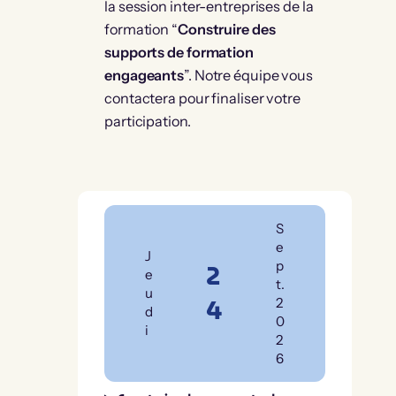
la session inter-entreprises de la
formation “
Construire des
supports de formation
engageants
”. Notre équipe vous
contactera pour finaliser votre
participation.
S
e
J
2
p
e
t.
u
4
2
d
0
i
2
6