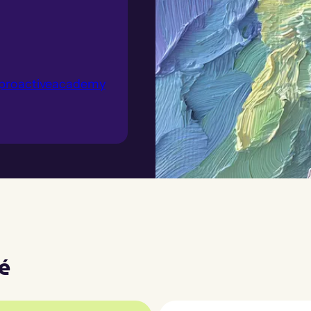
@proactiveacademy
é