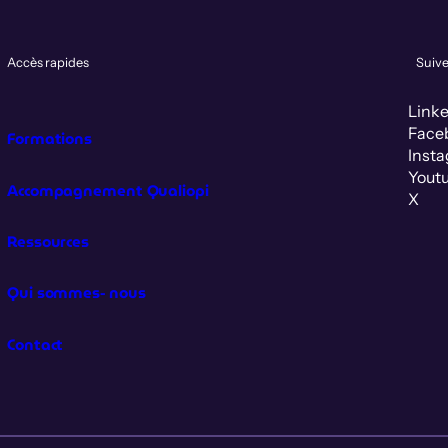
Accès rapides
Suiv
Link
Face
Formations
Inst
Yout
Accompagnement Qualiopi
X
Ressources
Qui sommes‑nous
Contact