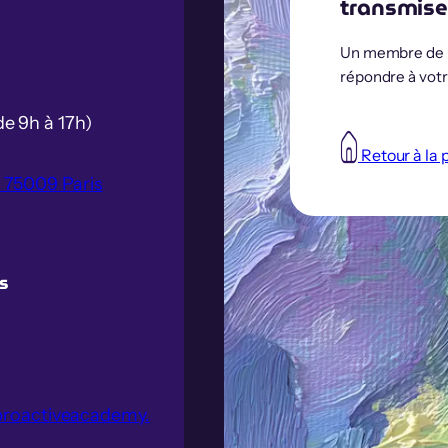
transmise
Un membre de n
répondre à votr
de 9h à 17h)
Retour à la 
, 75009 Paris
s
proactiveacademy.