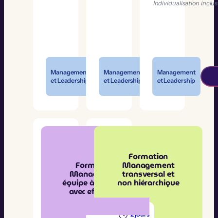
Individualisation inclu
Management
Management
Management
et Leadership
et Leadership
et Leadership
Formation
Formation
Management
Manager son
transversal et
équipe à distance
non hiérarchique
avec efficacité
2 jours