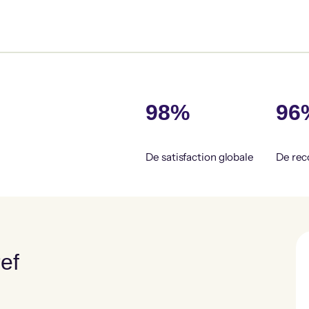
98%
96
De satisfaction globale
De rec
ef