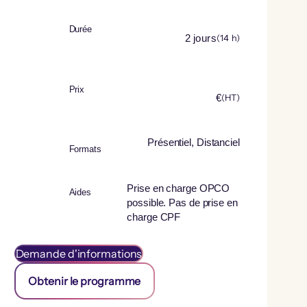
Durée
2
jours
(
14
h)
Prix
€
(HT)
Présentiel, Distanciel
Formats
Prise en charge OPCO
Aides
possible. Pas de prise en
charge CPF
Demande d'informations
Obtenir le programme