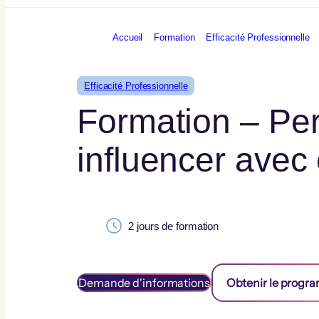
Aller
au
contenu
Accueil
Formation
Efficacité Professionnelle
Efficacité Professionnelle
Formation – Per
influencer avec
2
jours de formation
Demande d'informations
Obtenir le prog