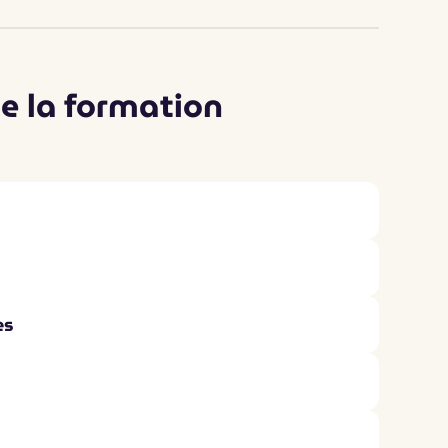
 la formation
es