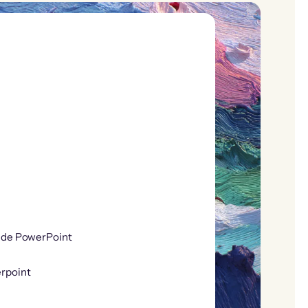
s de PowerPoint
erpoint