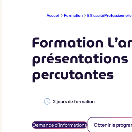
Aller
au
contenu
Accueil
Formation
Efficacité Professionnelle
Formation L’ar
présentations
percutantes
2
jours de formation
Demande d'informations
Obtenir le prog