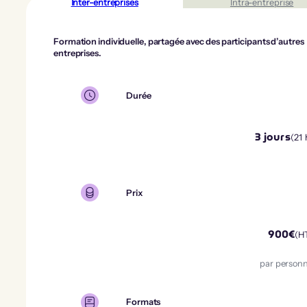
Inter-entreprises
Intra-entreprise
Formation individuelle, partagée avec des participants d’autres
entreprises.
Durée
3
jours
(
21
Prix
900
€
(H
par person
Formats