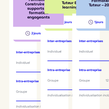
Formati
Tuteur E-
Construire des
Tuteur – 2
learning
supports de
formation
engageants
1 jours
1 jours
2 jours
Inter-entreprises
Inter-entreprises
250 €
Individuel
Individuel
par pers.
Inter-entreprises
600 €
Individuel
par pers.
Intra-entreprise
Intra-entreprise
250 €
Groupe
12 pers. max.
Groupe
12
Intra-entreprise
2850 €
Groupe
12 pers. max.
Individualisation incluse
Individualisation incl
Individualisation incluse