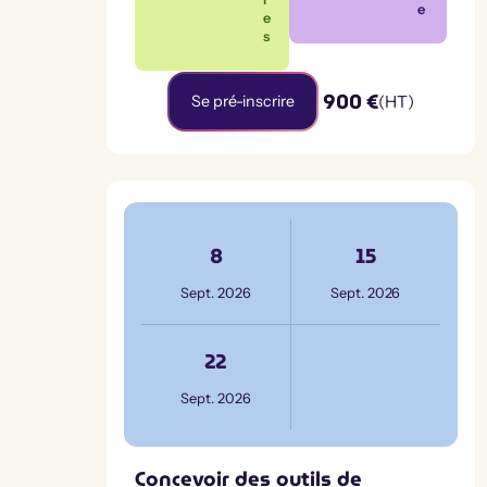
e
e
s
900 €
Se pré-inscrire
(HT)
8
15
Sept. 2026
Sept. 2026
22
Sept. 2026
Concevoir des outils de