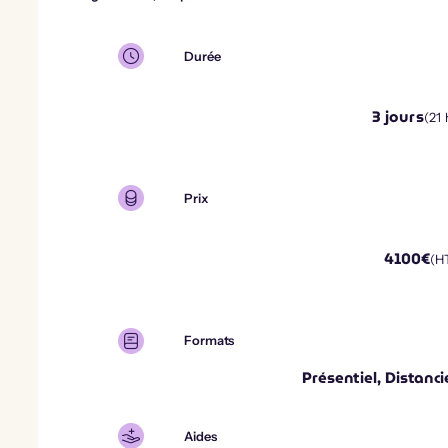
Durée
3
jours
(
21
Prix
4100
€
(H
Formats
Présentiel, Distanci
Aides