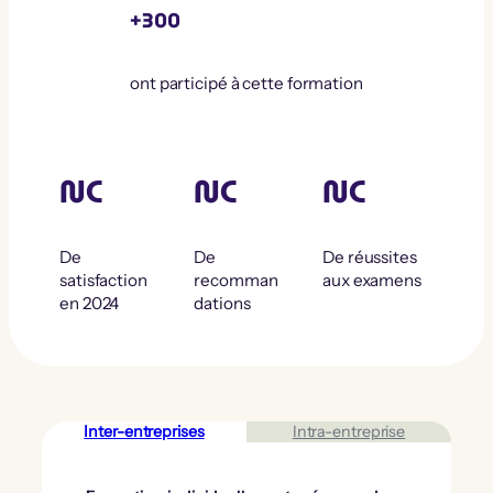
+300
ont participé à cette formation
NC
NC
NC
De
De
De réussites
satisfaction
recomman
aux examens
en 2024
dations
Inter-entreprises
Intra-entreprise