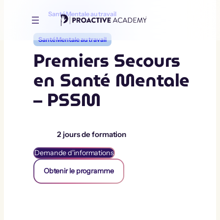
Aller
au
Santé Mentale au travail
contenu
Santé Mentale au travail
Premiers Secours
en Santé Mentale
– PSSM
2
jours de formation
Demande d'informations
Obtenir le programme