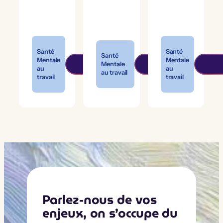
Santé
Santé
Santé
Mentale
Mentale
Mentale
au
au
au travail
travail
travail
Parlez-nous de vos
enjeux, on s’occupe du