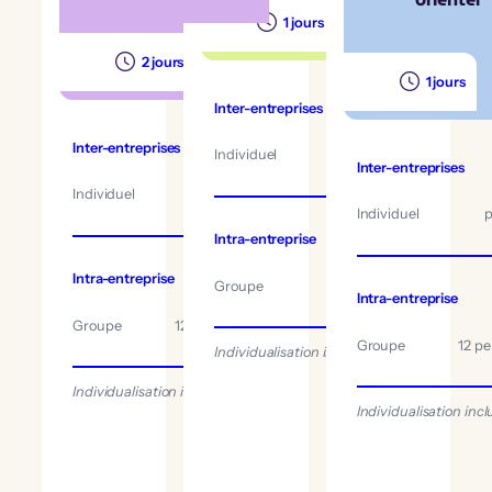
1 jours
2 jours
1 jours
Inter-entreprises
350 €
Inter-entreprises
700 €
Individuel
par pers.
Inter-entreprises
Individuel
par pers.
Individuel
p
Intra-entreprise
1859 €
Intra-entreprise
3400 €
Groupe
12 pers. max.
Intra-entreprise
Groupe
12 pers. max.
Groupe
12 pe
Individualisation incluse
Individualisation incluse
Individualisation incl