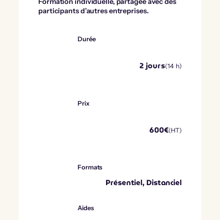
Formation individuelle, partagée avec des
participants d’autres entreprises.
Durée
2
jours
(
14
h)
Prix
600
€
(HT)
Formats
Présentiel, Distanciel
Aides