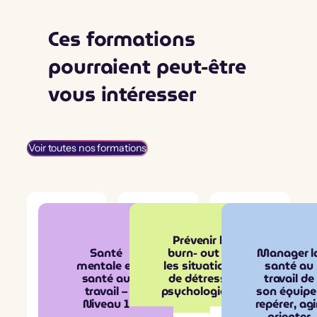
Ces formations
pourraient peut-être
vous intéresser
Voir toutes nos formations
Prévenir le
Santé
burn‑out et
Manager l
mentale et
les situations
santé au
santé au
de détresse
travail de
travail –
psychologique
son équipe 
Niveau 1
repérer, agi
orienter