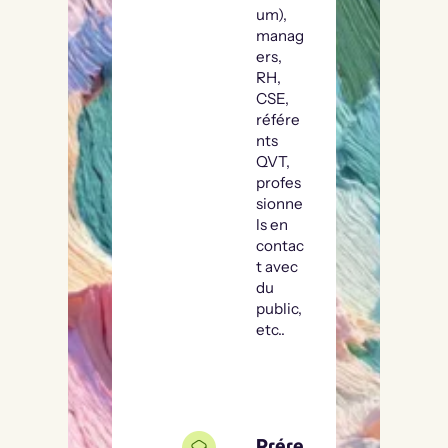
um),
manag
ers,
RH,
CSE,
référe
nts
QVT,
profes
sionne
ls en
contac
t avec
du
public,
etc..
Prére