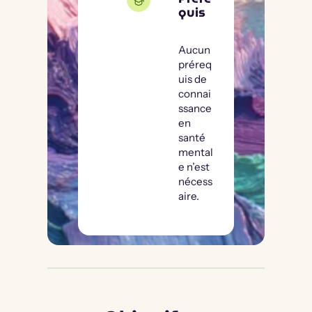
quis
Aucun
préreq
uis de
connai
ssance
en
santé
mental
e n’est
nécess
aire.