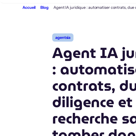
Aller
Accueil
Blog
Agent IA juridique : automatiser contrats, due
au
contenu
agentsia
Agent IA ju
: automatis
contrats, d
diligence et
recherche s
tomber dan