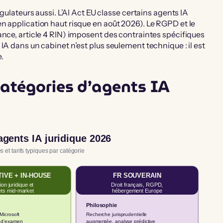
égulateurs aussi. L’AI Act EU classe certains agents IA
n application haut risque en août 2026). Le RGPD et le
ance, article 4 RIN) imposent des contraintes spécifiques
IA dans un cabinet n’est plus seulement technique : il est
.
catégories d’agents IA
agents IA juridique 2026
 et tarifs typiques par catégorie
IVE + IN-HOUSE
FR SOUVERAIN
ion juridique et
Droit français, RGPD,
ets mid-market
hébergement Europe
Philosophie
Microsoft
Recherche jurisprudentielle
 d’examen
augmentée, analyse prédictive