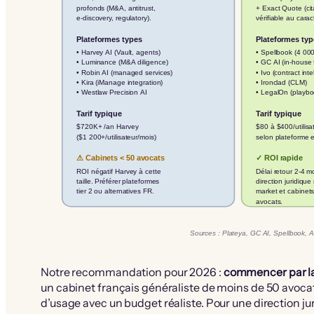
profonds (M&A, antitrust,
+ Exact Quote (cit
e-discovery, regulatory).
vérifiable au carac
Plateformes types
Plateformes typ
• Harvey AI (Vault, agents)
• Spellbook (4 00
• Luminance (M&A diligence)
• GC AI (in-house 
• Robin AI (managed services)
• Ivo (contract inte
• Kira (iManage integration)
• Ironclad (CLM)
• Westlaw Precision AI
• LegalOn (playbo
Tarif typique
Tarif typique
$720K+ /an Harvey
$80 à $400/utilisa
($1 200+/utilisateur/mois)
selon plateforme e
⚠ Cabinets < 50 avocats
✓ ROI rapide
ROI négatif Harvey à cette
Délai retour 2-4 m
taille. Préférer plateformes
direction juridique
tier 2 ou alternatives FR.
market et cabinet
avocats.
Sources : Plateya, GC AI, Spellbook, A
Notre recommandation pour 2026 :
commencer par la p
un cabinet français généraliste de moins de 50 avocats
d’usage avec un budget réaliste. Pour une direction ju