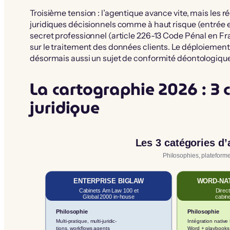
Troisième tension : l’agentique avance vite, mais les r
juridiques décisionnels comme à haut risque (entrée e
secret professionnel (article 226-13 Code Pénal en Fr
sur le traitement des données clients. Le déploiement 
désormais aussi un sujet de conformité déontologique
La cartographie 2026 : 3 
juridique
Les 3 catégories d’
Philosophies, plateformes
ENTERPRISE BIGLAW
WORD-NAT
Cabinets Am Law 100 et
Direct
Global 2000 in-house
cabin
Philosophie
Philosophie
Multi-pratique, multi-juridic-
Intégration native 
tions, workflows agents
Word + playbooks