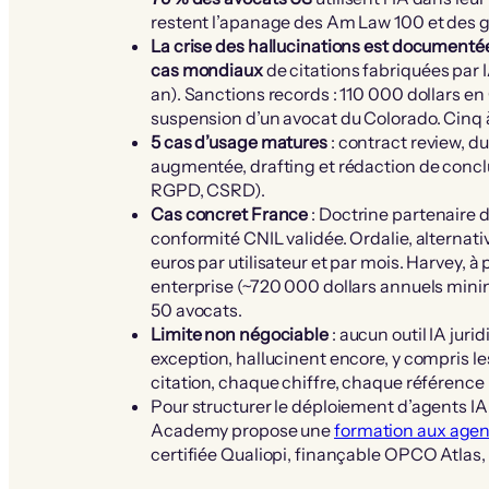
restent l’apanage des Am Law 100 et des g
La crise des hallucinations est documenté
cas mondiaux
de citations fabriquées par I
an). Sanctions records : 110 000 dollars en
suspension d’un avocat du Colorado. Cinq 
5 cas d’usage matures
: contract review, d
augmentée, drafting et rédaction de conclu
RGPD, CSRD).
Cas concret France
: Doctrine partenaire
conformité CNIL validée. Ordalie, alternativ
euros par utilisateur et par mois. Harvey, à 
enterprise (~720 000 dollars annuels mini
50 avocats.
Limite non négociable
: aucun outil IA juri
exception, hallucinent encore, y compris le
citation, chaque chiffre, chaque référence 
Pour structurer le déploiement d’agents IA 
Academy propose une
formation aux agents
certifiée Qualiopi, finançable OPCO Atlas,