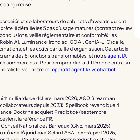
lus dangereuse.
 associés et collaborateurs de cabinets d’avocats qui ont
crète. Il détaille les 5 cas d’usage matures (contract review,
 conclusions, veille réglementaire et conformité), les
Robin AI, Luminance, Ironclad, GC AI, GenIA-L, Ordalie,
inations, et les coûts par taille d’organisation. Cet article
orama des 8 fonctions transformables, et notre
agent IA
trats commerciaux. Pour comprendre la différence entre un
éraliste, voir notre
comparatif agent IA vs chatbot
.
isé 11 milliards de dollars mars 2026, A&O Shearman
collaborateurs depuis 2023), Spellbook revendique 4
France, Doctrine acquiert Predictice (septembre
 devient la référence FR.
le Conseil National des Barreaux (CNB, mars 2025),
esté une IA juridique
. Selon l’ABA TechReport 2025,
ur pratique. Mais les déploiements production stables