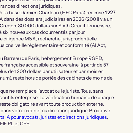
randes directions juridiques.
e
: la base Damien Charlotin (HEC Paris) recense
1 227
A dans des dossiers judiciaires en 2026 (200 il y a un
 Oregon, 30 000 dollars sur Sixth Circuit Tennessee,
à six nouveaux cas documentés par jour.
ue diligence M&A, recherche jurisprudentielle
sions, veille réglementaire et conformité (AI Act,
 du Barreau de Paris, hébergement Europe RGPD,
e française accessible et souveraine, à partir de 57
plus de 1 200 dollars par utilisateur et par mois en
mum), reste hors de portée des cabinets de moins de
dique ne remplace l’avocat ou le juriste. Tous, sans
s outils enterprise. La vérification humaine de chaque
reste obligatoire avant toute production externe.
dans votre cabinet ou direction juridique, Proactive
 IA pour avocats, juristes et directions juridiques
,
 FIF PL et CPF.