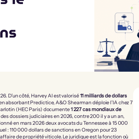
ons
026. D’un côté, Harvey AI est valorisé
11 milliards de dollars
 en absorbant Predictice, A&O Shearman déploie l’IA chez 7
Charlotin (HEC Paris) documente
1 227 cas mondiaux de
es dossiers judiciaires en 2026, contre 200 il y a un an,
nctionné en mars 2026 deux avocats du Tennessee à 15 000
ctuel : 110 000 dollars de sanctions en Oregon pour 23
ffaire de propriété viticole. Le juridique est la fonction où