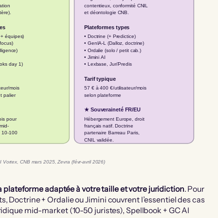
ation
contentieux, conformité CNIL
tère).
et déontologie CNB.
es
Plateformes types
0+ équipes)
• Doctrine (+ Predictice)
focus)
• GenIA-L (Dalloz, doctrine)
lligence)
• Ordalie (solo / petit cab.)
• Jimini AI
oks day 1)
• Lexbase, Juri’Predis
Tarif typique
teur/mois
57 € à 400 €/utilisateur/mois
t palier
selon plateforme
★ Souveraineté FR/EU
ois pour
Hébergement Europe, droit
 mid-
français natif. Doctrine
s 10-100
partenaire Barreau Paris,
CNIL validée.
I Vortex, CNB mars 2025, Zevra (févr-avril 2026)
lateforme adaptée à votre taille et votre juridiction
. Pour
, Doctrine + Ordalie ou Jimini couvrent l’essentiel des cas
ridique mid-market (10-50 juristes), Spellbook + GC AI