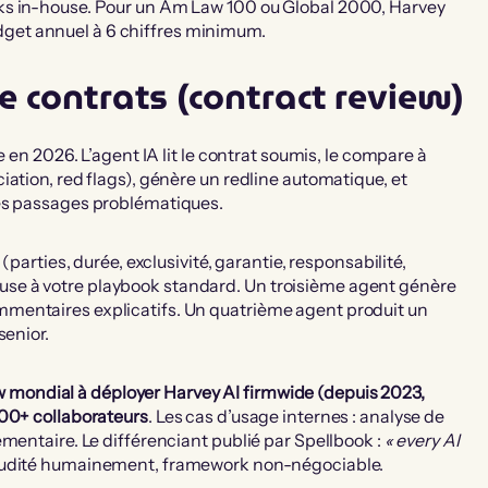
ks in-house. Pour un Am Law 100 ou Global 2000, Harvey
get annuel à 6 chiffres minimum.
de contrats (contract review)
e en 2026. L’agent IA lit le contrat soumis, le compare à
ation, red flags), génère un redline automatique, et
des passages problématiques.
(parties, durée, exclusivité, garantie, responsabilité,
se à votre playbook standard. Un troisième agent génère
mentaires explicatifs. Un quatrième agent produit un
senior.
mondial à déployer Harvey AI firmwide (depuis 2023,
000+ collaborateurs
. Les cas d’usage internes : analyse de
mentaire. Le différenciant publié par Spellbook :
« every AI
 audité humainement, framework non-négociable.