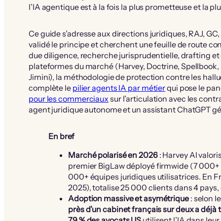
l’IA agentique est à la fois la plus prometteuse et la p
Ce guide s’adresse aux directions juridiques, RAJ, GC,
validé le principe et cherchent une feuille de route con
due diligence, recherche jurisprudentielle, drafting et
plateformes du marché (Harvey, Doctrine, Spellbook, 
Jimini), la méthodologie de protection contre les halluc
complète le
pilier agents IA par métier
qui pose le pan
pour les commerciaux
sur l’articulation avec les con
agent juridique autonome et un assistant ChatGPT gén
En bref
Marché polarisé en 2026
: Harvey AI valor
premier BigLaw déployé firmwide (7 000+ 
000+ équipes juridiques utilisatrices. En 
2025), totalise 25 000 clients dans 4 pays,
Adoption massive et asymétrique
: selon 
près d’un cabinet français sur deux a déjà t
79 % des avocats US
utilisent l’IA dans le