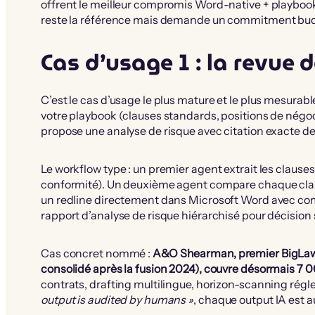
offrent le meilleur compromis Word-native + playboo
reste la référence mais demande un commitment bud
Cas d’usage 1 : la revue 
C’est le cas d’usage le plus mature et le plus mesurabl
votre playbook (clauses standards, positions de négoci
propose une analyse de risque avec citation exacte 
Le workflow type : un premier agent extrait les clauses 
conformité). Un deuxième agent compare chaque clau
un redline directement dans Microsoft Word avec com
rapport d’analyse de risque hiérarchisé pour décision 
Cas concret nommé :
A&O Shearman, premier BigLaw 
consolidé après la fusion 2024), couvre désormais 7 
contrats, drafting multilingue, horizon-scanning régle
output is audited by humans »
, chaque output IA est