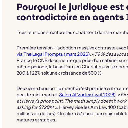
Pourquoi le juridique est 
contradictoire en agents
Trois tensions structurelles cohabitent dans le marché
Première tension : l’adoption massive contraste avec la
via The Legal Prompts (mars 2026)
,
« 79 % des avocats
France, le CNB documente que près d’un cabinet sur de
même période, la base Damien Charlotin a vu le nomb
200 à 1 227, soit une croissance de 500 %.
Deuxième tension : le marché s’est polarisé entre ent
peu de mid-market.
Selon AI Vortex (avril 2026)
,
« Fir
at Harvey’s price point. The math simply doesn’t work 
asking for $720K+ »
. Harvey vise les Am Law 100 (cab
millions de dollars). Ordalie à 57 euros par mois cible 
matures et stables.