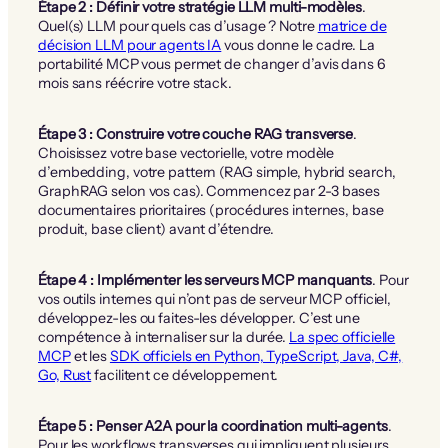
Étape 2 : Définir votre stratégie LLM multi-modèles
.
Quel(s) LLM pour quels cas d’usage ? Notre
matrice de
décision LLM pour agents IA
vous donne le cadre. La
portabilité MCP vous permet de changer d’avis dans 6
mois sans réécrire votre stack.
Étape 3 : Construire votre couche RAG transverse
.
Choisissez votre base vectorielle, votre modèle
d’embedding, votre pattern (RAG simple, hybrid search,
GraphRAG selon vos cas). Commencez par 2-3 bases
documentaires prioritaires (procédures internes, base
produit, base client) avant d’étendre.
Étape 4 : Implémenter les serveurs MCP manquants
. Pour
vos outils internes qui n’ont pas de serveur MCP officiel,
développez-les ou faites-les développer. C’est une
compétence à internaliser sur la durée.
La spec officielle
MCP
et les
SDK officiels en Python, TypeScript, Java, C#,
Go, Rust
facilitent ce développement.
Étape 5 : Penser A2A pour la coordination multi-agents
.
Pour les workflows transverses qui impliquent plusieurs