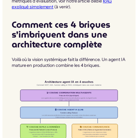
métriques d’évaluation, voir notre article dédié
RAG
expliqué simplement
(à venir).
Comment ces 4 briques
s’imbriquent dans une
architecture complète
Voilà où la vision systémique fait la différence. Un agent IA
mature en production combine les 4 briques.
Architecture agent IA en 4 couches
Comment MCP, A2A, function calling et RAG s’imbriquent dans une stack moderne
🤝 COUCHE COORDINATION MULTI-AGENTS
Protocole A2A (Agent2Agent)
Les agents découvrent et délèguent du travail à d’autres agents via Agent Cards
Google → Linux Foundation (avril 2025)
🤖 COUCHE AGENT IA (LLM)
Function calling / Tool use
Le LLM raisonne et déclenche des appels structurés à des fonctions externes
Primitive technique commune à tous les LLM modernes
🔌 COUCHE OUTILS & DONNÉES
📚 COUCHE CONNAISSANCE
Protocole MCP (Model Context Protocol)
Pattern RAG (Retrieval-Augmented Generation)
L’agent accède à CRM, ERP, fichiers, APIs
L’agent ancre ses réponses dans
via serveurs MCP standardisés
une base documentaire vectorisée
Anthropic → Linux Foundation (nov 2024)
Pattern d’architecture (pas un protocole)