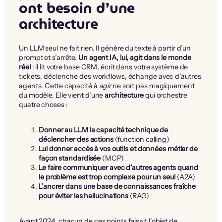
ont besoin d’une
architecture
Un LLM seul ne fait rien. Il génère du texte à partir d’un
prompt et s’arrête.
Un agent IA, lui, agit dans le monde
réel
: il lit votre base CRM, écrit dans votre système de
tickets, déclenche des workflows, échange avec d’autres
agents. Cette capacité à
agir
ne sort pas magiquement
du modèle. Elle vient d’une
architecture
qui orchestre
quatre choses :
Donner au LLM la capacité technique de
déclencher des actions
(function calling)
Lui donner accès à vos outils et données métier de
façon standardisée
(MCP)
Le faire communiquer avec d’autres agents quand
le problème est trop complexe pour un seul
(A2A)
L’ancrer dans une base de connaissances fraîche
pour éviter les hallucinations
(RAG)
Avant 2024, chacun de ces points faisait l’objet de