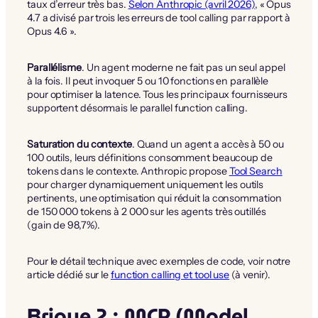
taux d’erreur très bas.
Selon Anthropic (avril 2026)
, « Opus
4.7 a divisé par trois les erreurs de tool calling par rapport à
Opus 4.6 ».
Parallélisme
. Un agent moderne ne fait pas un seul appel
à la fois. Il peut invoquer 5 ou 10 fonctions en parallèle
pour optimiser la latence. Tous les principaux fournisseurs
supportent désormais le parallel function calling.
Saturation du contexte
. Quand un agent a accès à 50 ou
100 outils, leurs définitions consomment beaucoup de
tokens dans le contexte. Anthropic propose
Tool Search
pour charger dynamiquement uniquement les outils
pertinents, une optimisation qui réduit la consommation
de 150 000 tokens à 2 000 sur les agents très outillés
(gain de 98,7%).
Pour le détail technique avec exemples de code, voir notre
article dédié sur le
function calling et tool use
(à venir).
Brique 2 : MCP (Model