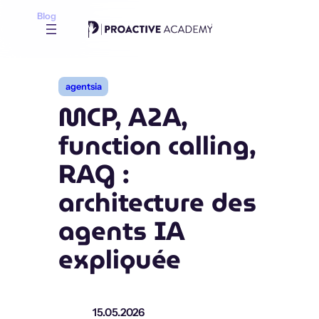
Aller
Blog
au
contenu
agentsia
MCP, A2A,
function calling,
RAG :
architecture des
agents IA
expliquée
15.05.2026