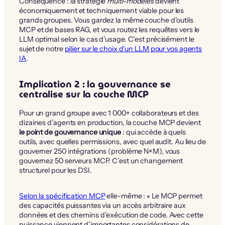
Conséquence : la stratégie
multi-modèles
devient
économiquement et techniquement viable pour les
grands groupes. Vous gardez la même couche d’outils
MCP et de bases RAG, et vous routez les requêtes vers le
LLM optimal selon le cas d’usage. C’est précisément le
sujet de notre
pilier sur le choix d’un LLM pour vos agents
IA
.
Implication 2 : la gouvernance se
centralise sur la couche MCP
Pour un grand groupe avec 1 000+ collaborateurs et des
dizaines d’agents en production, la couche MCP devient
le point de gouvernance unique
: qui accède à quels
outils, avec quelles permissions, avec quel audit. Au lieu de
gouverner 250 intégrations (problème N×M), vous
gouvernez 50 serveurs MCP. C’est un changement
structurel pour les DSI.
Selon la spécification MCP
elle-même : « Le MCP permet
des capacités puissantes via un accès arbitraire aux
données et des chemins d’exécution de code. Avec cette
puissance viennent d’importantes considérations de