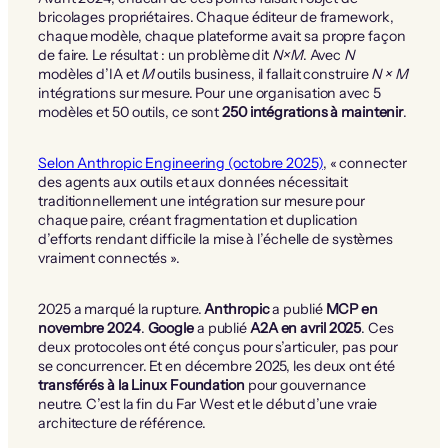
bricolages propriétaires. Chaque éditeur de framework,
chaque modèle, chaque plateforme avait sa propre façon
de faire. Le résultat : un problème dit
N×M
. Avec
N
modèles d’IA et
M
outils business, il fallait construire
N × M
intégrations sur mesure. Pour une organisation avec 5
modèles et 50 outils, ce sont
250 intégrations à maintenir
.
Selon Anthropic Engineering (octobre 2025)
, « connecter
des agents aux outils et aux données nécessitait
traditionnellement une intégration sur mesure pour
chaque paire, créant fragmentation et duplication
d’efforts rendant difficile la mise à l’échelle de systèmes
vraiment connectés ».
2025 a marqué la rupture.
Anthropic
a publié
MCP en
novembre 2024
.
Google
a publié
A2A en avril 2025
. Ces
deux protocoles ont été conçus pour s’articuler, pas pour
se concurrencer. Et en décembre 2025, les deux ont été
transférés à la Linux Foundation
pour gouvernance
neutre. C’est la fin du Far West et le début d’une vraie
architecture de référence.