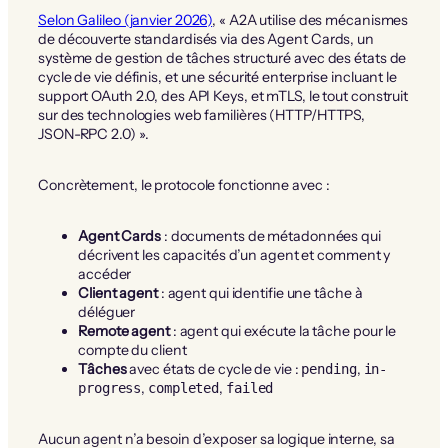
Selon Galileo (janvier 2026)
, « A2A utilise des mécanismes
de découverte standardisés via des Agent Cards, un
système de gestion de tâches structuré avec des états de
cycle de vie définis, et une sécurité enterprise incluant le
support OAuth 2.0, des API Keys, et mTLS, le tout construit
sur des technologies web familières (HTTP/HTTPS,
JSON-RPC 2.0) ».
Concrètement, le protocole fonctionne avec :
Agent Cards
: documents de métadonnées qui
décrivent les capacités d’un agent et comment y
accéder
Client agent
: agent qui identifie une tâche à
déléguer
Remote agent
: agent qui exécute la tâche pour le
compte du client
Tâches
avec états de cycle de vie :
,
pending
in-
,
,
progress
completed
failed
Aucun agent n’a besoin d’exposer sa logique interne, sa