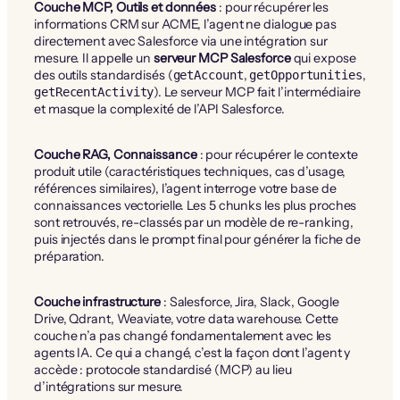
Couche MCP, Outils et données
: pour récupérer les
informations CRM sur ACME, l’agent ne dialogue pas
directement avec Salesforce via une intégration sur
mesure. Il appelle un
serveur MCP Salesforce
qui expose
des outils standardisés (
,
,
getAccount
getOpportunities
). Le serveur MCP fait l’intermédiaire
getRecentActivity
et masque la complexité de l’API Salesforce.
Couche RAG, Connaissance
: pour récupérer le contexte
produit utile (caractéristiques techniques, cas d’usage,
références similaires), l’agent interroge votre base de
connaissances vectorielle. Les 5 chunks les plus proches
sont retrouvés, re-classés par un modèle de re-ranking,
puis injectés dans le prompt final pour générer la fiche de
préparation.
Couche infrastructure
: Salesforce, Jira, Slack, Google
Drive, Qdrant, Weaviate, votre data warehouse. Cette
couche n’a pas changé fondamentalement avec les
agents IA. Ce qui a changé, c’est la façon dont l’agent y
accède : protocole standardisé (MCP) au lieu
d’intégrations sur mesure.