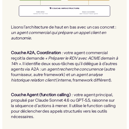
🏗️ COUCHE INFRASTRUCTURE
Outils métier
Bases vectorielles
Salesforce • Jira • Slack • Drive
Qdrant • Weaviate • Pinecone • pgvector
Lisons l’architecture de haut en bas avec un cas concret :
un agent commercial qui prépare un appel client en
autonomie
.
Couche A2A, Coordination
: votre agent commercial
reçoit la demande
« Préparer le RDV avec ACME demain à
14h »
. Il identifie deux sous-tâches qu’il délègue à d’autres
agents via A2A : un
agent recherche concurrence
(autre
fournisseur, autre framework) et un
agent analyse
historique relation client
(interne, framework différent).
Couche Agent (function calling)
: votre agent principal,
propulsé par Claude Sonnet 4.6 ou GPT-5.5, raisonne sur
la séquence d’actions à mener. Il utilise le function calling
pour déclencher des appels structurés vers les outils
nécessaires.