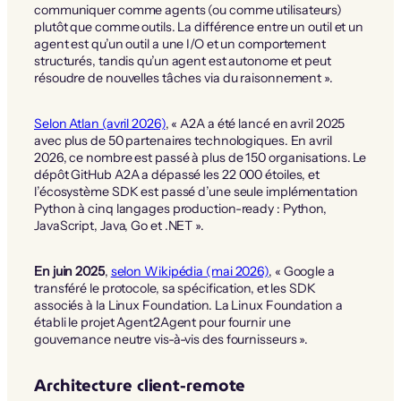
communiquer comme agents (ou comme utilisateurs)
plutôt que comme outils. La différence entre un outil et un
agent est qu’un outil a une I/O et un comportement
structurés, tandis qu’un agent est autonome et peut
résoudre de nouvelles tâches via du raisonnement ».
Selon Atlan (avril 2026)
, « A2A a été lancé en avril 2025
avec plus de 50 partenaires technologiques. En avril
2026, ce nombre est passé à plus de 150 organisations. Le
dépôt GitHub A2A a dépassé les 22 000 étoiles, et
l’écosystème SDK est passé d’une seule implémentation
Python à cinq langages production-ready : Python,
JavaScript, Java, Go et .NET ».
En juin 2025
,
selon Wikipédia (mai 2026)
, « Google a
transféré le protocole, sa spécification, et les SDK
associés à la Linux Foundation. La Linux Foundation a
établi le projet Agent2Agent pour fournir une
gouvernance neutre vis-à-vis des fournisseurs ».
Architecture client-remote