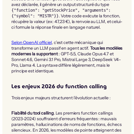
avez déclarée, il génère un output structuré du type
{"function": "getStockPrice", "arguments":
. Votre code exécute la fonction,
{"symbol": "MISTR"}}
récupère la valeur (ex: 47,23 €), la renvoie au LLM, et celui-
ci formule la réponse finale en langage naturel.
Selon OpenAI officiel
, c’est cette mécanique qui
transforme un LLM passif en agent actif.
Tous les modèles
modernes la supportent
: GPT-5.5, Claude Opus 4.7 et
Sonnet 4.6, Gemini 3.1 Pro, Mistral Large 3, DeepSeek V4-
Pro, Llama 4. La syntaxe diffère légèrement, mais le
principe est identique.
Les enjeux 2026 du function calling
Trois enjeux majeurs structurent l’évolution actuelle :
Fiabilité du tool calling
. Les premiers function callings
(2023-2024) souffraient d’erreurs fréquentes : mauvais
paramètres, hallucinations de noms de fonctions, échecs
silencieux. En 2026, les modèles de pointe atteignent des