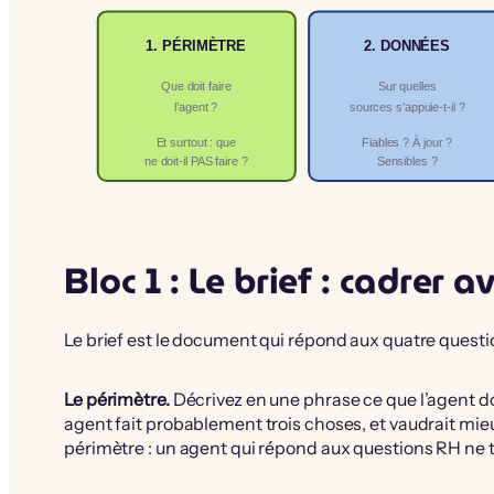
1. PÉRIMÈTRE
2. DONNÉES
Que doit faire
Sur quelles
l’agent ?
sources s’appuie-t-il ?
Fiables ? À jour ?
Et surtout : que
ne doit-il PAS faire ?
Sensibles ?
Bloc 1 : Le brief : cadrer 
Le brief est le document qui répond aux quatre question
Le périmètre.
Décrivez en une phrase ce que l’agent doi
agent fait probablement trois choses, et vaudrait mieu
périmètre : un agent qui répond aux questions RH ne trai