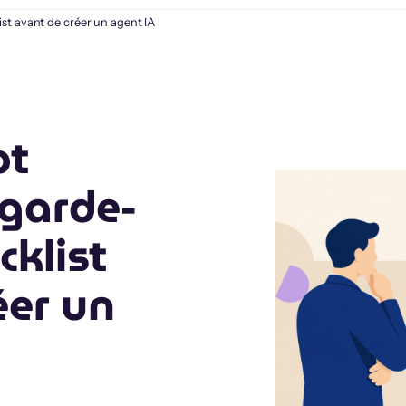
ist avant de créer un agent IA
pt
garde-
cklist
éer un