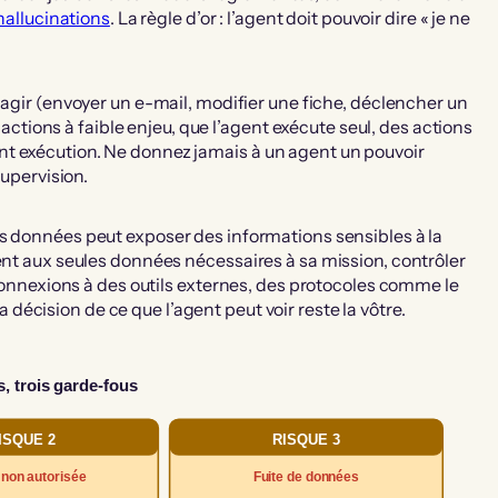
 hallucinations
. La règle d’or : l’agent doit pouvoir dire « je ne
agir (envoyer un e-mail, modifier une fiche, déclencher un
s actions à faible enjeu, que l’agent exécute seul, des actions
t exécution. Ne donnez jamais à un agent un pouvoir
supervision.
 données peut exposer des informations sensibles à la
ent aux seules données nécessaires à sa mission, contrôler
s connexions à des outils externes, des protocoles comme le
décision de ce que l’agent peut voir reste la vôtre.
s, trois garde-fous
ISQUE 2
RISQUE 3
 non autorisée
Fuite de données