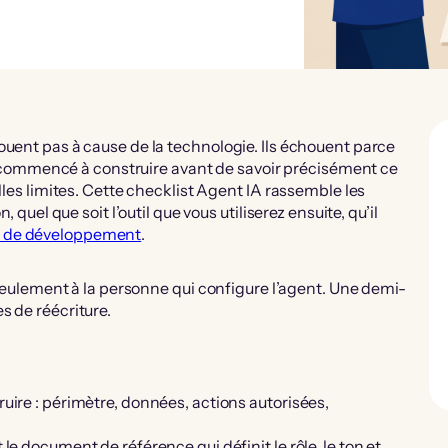
ouent pas à cause de la technologie. Ils échouent parce
 et commencé à construire avant de savoir précisément ce
lles limites. Cette checklist Agent IA rassemble les
 quel que soit l’outil que vous utiliserez ensuite, qu’il
 de développement
.
s seulement à la personne qui configure l’agent. Une demi-
s de réécriture.
uire : périmètre, données, actions autorisées,
le document de référence qui définit le rôle, le ton et