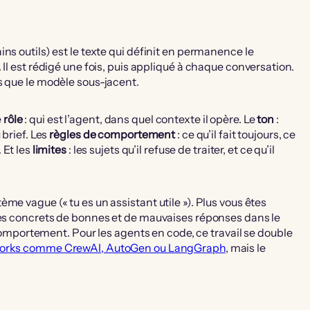
ns outils) est le texte qui définit en permanence le
Il est rédigé une fois, puis appliqué à chaque conversation.
s que le modèle sous-jacent.
e
rôle
: qui est l’agent, dans quel contexte il opère. Le
ton
:
 brief. Les
règles de comportement
: ce qu’il fait toujours, ce
 Et les
limites
: les sujets qu’il refuse de traiter, et ce qu’il
me vague (« tu es un assistant utile »). Plus vous êtes
ples concrets de bonnes et de mauvaises réponses dans le
e comportement. Pour les agents en code, ce travail se double
orks comme CrewAI, AutoGen ou LangGraph
, mais le