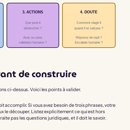
3. ACTIONS
4. DOUTE
Que peut-il
Comment réagit-il
déclencher ?
quand il ne sait pas ?
Avec ou sans
Réponse de repli ?
validation humaine ?
Escalade humaine ?
avant de construire
s ci-dessus. Voici les points à valider.
t accomplir. Si vous avez besoin de trois phrases, votre
x le découper. Listez explicitement ce qui est hors
te pas les questions juridiques, et il doit le savoir.