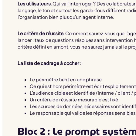
Les utilisateurs.
Qui va l’interroger ? Des collaborateur
langage, le ton et surtout les garde-fous diffèrent ra
l’organisation bien plus qu’un agent interne.
Le critère de réussite.
Comment saurez-vous que l’agen
lancer : taux de questions résolues sans intervention 
critère défini en amont, vous ne saurez jamais si le pro
La liste de cadrage à cocher :
Le périmètre tient en une phrase
Ce qui est hors périmètre est écrit explicitemen
L’audience cible est identifiée (interne / client / 
Un critère de réussite mesurable est fixé
Les sources de données nécessaires sont identif
Le responsable qui valide les réponses sensibles
Bloc 2 : Le prompt systè