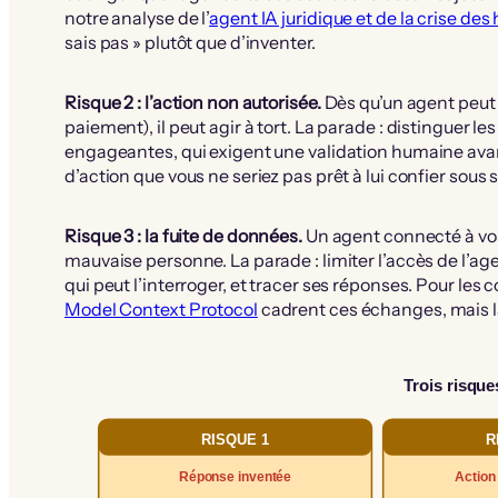
notre analyse de l’
agent IA juridique et de la crise des
sais pas » plutôt que d’inventer.
Risque 2 : l’action non autorisée.
Dès qu’un agent peut 
paiement), il peut agir à tort. La parade : distinguer le
engageantes, qui exigent une validation humaine avan
d’action que vous ne seriez pas prêt à lui confier sous 
Risque 3 : la fuite de données.
Un agent connecté à vos
mauvaise personne. La parade : limiter l’accès de l’ag
qui peut l’interroger, et tracer ses réponses. Pour le
Model Context Protocol
cadrent ces échanges, mais la 
Trois risque
RISQUE 1
R
Réponse inventée
Action