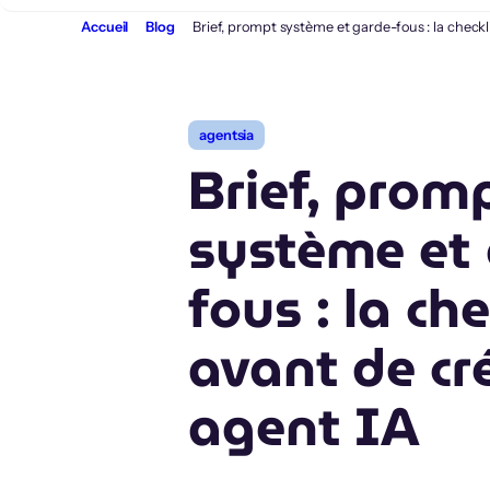
Aller
Accueil
Blog
Brief, prompt système et garde-fous : la checkl
au
contenu
agentsia
Brief, prom
système et 
fous : la che
avant de cr
agent IA