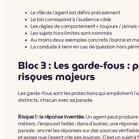
Le rôle de l’agent est défini précisément
Le ton correspond à l’audience cible
Les règles de comportement « toujours / jamais »
Les sujets hors limites sont nommés
Au moins deux exemples concrets (bonne et mau
La conduite à tenir en cas de question hors péri
Bloc 3 : Les garde-fous : p
risques majeurs
Les garde-fous sont les protections qui empêchent l’ag
distincts, chacun avec sa parade.
Risque 1 : la réponse inventée.
Un agent peut produire 
métiers, l’enjeu est faible ; dans d’autres, une répons
parade : ancrer les réponses sur des sources vérifiabl
et exiger que l’agent cite ses sources. C’est un sujet