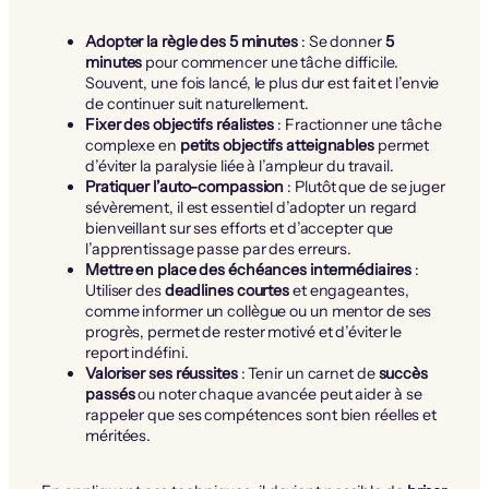
Adopter la règle des 5 minutes
: Se donner
5
minutes
pour commencer une tâche difficile.
Souvent, une fois lancé, le plus dur est fait et l’envie
de continuer suit naturellement.
Fixer des objectifs réalistes
: Fractionner une tâche
complexe en
petits objectifs atteignables
permet
d’éviter la paralysie liée à l’ampleur du travail.
Pratiquer l’auto-compassion
: Plutôt que de se juger
sévèrement, il est essentiel d’adopter un regard
bienveillant sur ses efforts et d’accepter que
l’apprentissage passe par des erreurs.
Mettre en place des échéances intermédiaires
:
Utiliser des
deadlines courtes
et engageantes,
comme informer un collègue ou un mentor de ses
progrès, permet de rester motivé et d’éviter le
report indéfini.
Valoriser ses réussites
: Tenir un carnet de
succès
passés
ou noter chaque avancée peut aider à se
rappeler que ses compétences sont bien réelles et
méritées.