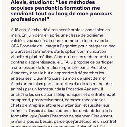
Alexis, étudiant : “Les méthodes
acquises pendant la formation me
serviront tout au long de mon parcours
professionnel”
A 15 ans, Alexis a déjà son avenir professionnel bien en
main. En juin dernier, après une classe de troisième
validée avec succès, le jeune homme se tourne vers le
CFA Fonderie de l’image à Bagnolet, pour intégrer un bac
pro artisanat et métiers d’arts option communication
visuelle et pluri-médias. Alors qu’il est en recherche d’un
contrat d’apprentissage, le CFA lui propose de participer
à une session de formation organisée par la Proactive
Academy, dans le but d’apprendre à démarcher les
entreprises. Durant 15 jours, au mois de juillet dernier,
Alexis prend alors part aux ateliers d’aide à la recherche,
animés par un formateur de la Proactive Aademy. Il
enchaîne les simulations téléphoniques et d’entretiens, et
comprend, progressivement, comment accoster les
chefs d’entreprise, attirer leur attention, et susciter leur
intérêt : « J’avais d’ailleurs obtenu des contacts lors de la
formation, que j’avais l’intention de relancer. Finalement,
je n’en ai pas eu besoin, parce que j’ai décroché un contrat
après avoir répondu à une annonce. Aujourd’hui, j’ai