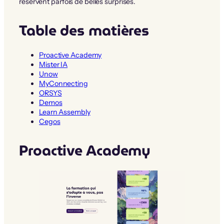
réservent parfois de belles surprises.
Table des matières
Proactive Academy
Mister IA
Unow
MyConnecting
ORSYS
Demos
Learn Assembly
Cegos
Proactive Academy