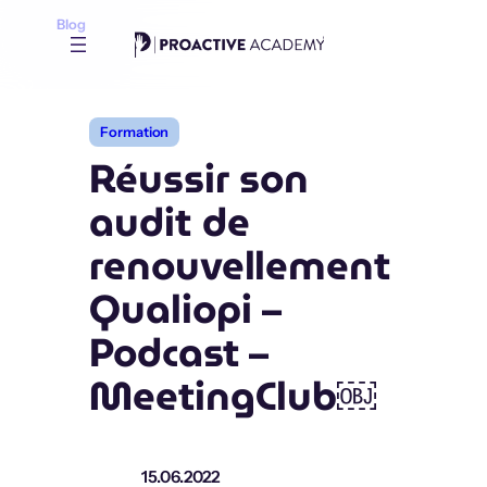
Aller
Blog
au
contenu
Formation
Réussir son
audit de
renouvellement
Qualiopi –
Podcast –
MeetingClub￼
15.06.2022