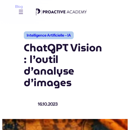
Aller
Blog
au
contenu
Intelligence Artificielle – IA
ChatGPT Vision
: l’outil
d’analyse
d’images
16.10.2023