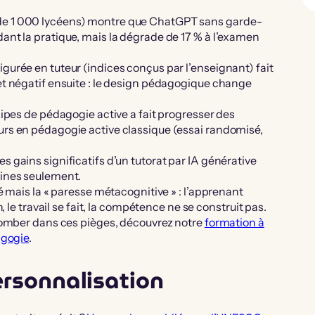
e 1 000 lycéens) montre que ChatGPT sans garde-
nt la pratique, mais la dégrade de 17 % à l’examen
urée en tuteur (indices conçus par l’enseignant) fait
et négatif ensuite : le design pédagogique change
cipes de pédagogie active a fait progresser des
rs en pédagogie active classique (essai randomisé,
 gains significatifs d’un tutorat par IA générative
aines seulement.
é mais la « paresse métacognitive » : l’apprenant
, le travail se fait, la compétence ne se construit pas.
 tomber dans ces pièges, découvrez notre
formation à
agogie
.
personnalisation