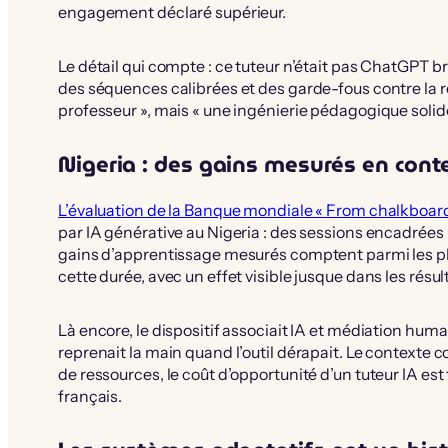
engagement déclaré supérieur.
Le détail qui compte : ce tuteur n’était pas ChatGPT b
des séquences calibrées et des garde-fous contre la ré
professeur », mais « une ingénierie pédagogique solide, 
Nigeria : des gains mesurés en cont
L’évaluation de la Banque mondiale « From chalkboard
par IA générative au Nigeria : des sessions encadrées 
gains d’apprentissage mesurés comptent parmi les pl
cette durée, avec un effet visible jusque dans les résul
Là encore, le dispositif associait IA et médiation huma
reprenait la main quand l’outil dérapait. Le contexte 
de ressources, le coût d’opportunité d’un tuteur IA est
français.