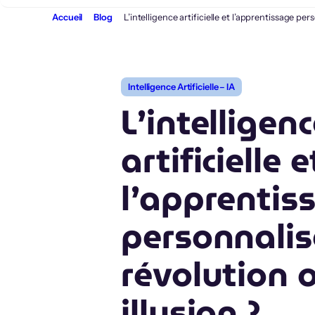
Aller
Accueil
Blog
L’intelligence artificielle et l’apprentissage pers
au
contenu
Intelligence Artificielle – IA
L’intelligen
artificielle e
l’apprentis
personnalis
révolution 
illusion ?