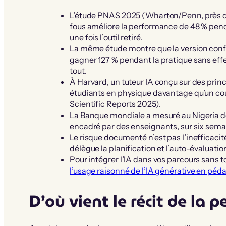
L’étude PNAS 2025 (Wharton/Penn, près d
fous améliore la performance de 48 % penda
une fois l’outil retiré.
La même étude montre que la version config
gagner 127 % pendant la pratique sans eff
tout.
À Harvard, un tuteur IA conçu sur des prin
étudiants en physique davantage qu’un cou
Scientific Reports 2025).
La Banque mondiale a mesuré au Nigeria des
encadré par des enseignants, sur six sem
Le risque documenté n’est pas l’inefficacit
délègue la planification et l’auto-évaluation
Pour intégrer l’IA dans vos parcours sans
l’usage raisonné de l’IA générative en péd
D’où vient le récit de la 