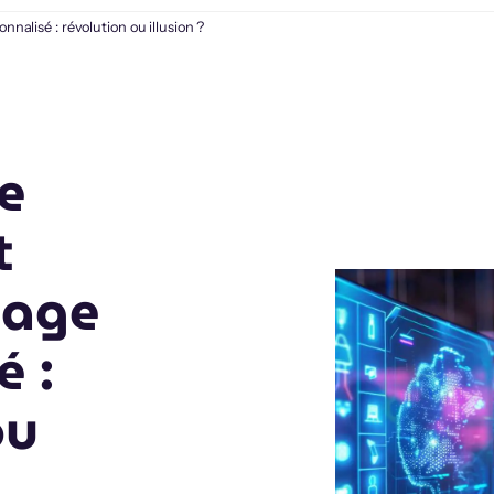
onnalisé : révolution ou illusion ?
ce
t
sage
é :
ou