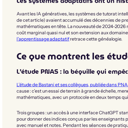
Les systèmes adaptatifs ont un hist
Avant les IA génératives, les systèmes de tutorat int
de cet article) avaient accumulé des décennies de pre
mathématiques en tête. La nouveauté de 2024-2026 n’es
coût marginal quasi nul et son extension aux domaines 
l’apprentissage adaptatif
retrace cette généalogie.
Ce que montrent les étud
L’étude PNAS : la béquille qui empê
L’étude de Bastani et ses collègues, publiée dans PN
cause : c’est un essai de terrain à grande échelle, men
mathématiques, avec un protocole en deux temps qui
Trois groupes : un accès à une interface ChatGPT stan
pour donner des indices conçus par les enseignants pl
avec manuel et notes. Pendant les séances de pratiqu