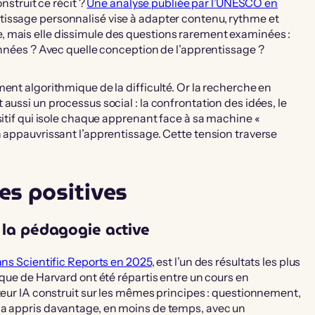
onstruit ce récit ?
Une analyse publiée par l’UNESCO en
tissage personnalisé vise à adapter contenu, rythme et
, mais elle dissimule des questions rarement examinées :
onnées ? Avec quelle conception de l’apprentissage ?
ent algorithmique de la difficulté. Or la recherche en
aussi un processus social : la confrontation des idées, le
sitif qui isole chaque apprenant face à sa machine «
n appauvrissant l’apprentissage. Cette tension traverse
es positives
t la pédagogie active
ans Scientific Reports en 2025
, est l’un des résultats les plus
ique de Harvard ont été répartis entre un cours en
uteur IA construit sur les mêmes principes : questionnement,
 a appris davantage, en moins de temps, avec un