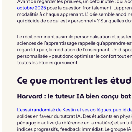
Avant de regarder les preuves, un détour utile : qui a c
octobre 2025
pose la question frontalement. L’appren
modalités à chaque apprenant. L’idée semble anodine
qui décide de ce qui est « personnel » ? Sur quelles d
Le récit dominant assimile personnalisation et ajustem
sciences de l’apprentissage rappelle qu’apprendre est 
regard du pair, la médiation de l’enseignant. Un dispo
personnalisée » peut donc optimiser le confort tout e
toutes les études qui suivent.
Ce que montrent les étud
Harvard : le tuteur IA bien conçu ba
L’essai randomisé de Kestin et ses collègues, publié d
solides en faveur du tutorat IA. Des étudiants en phys
pédagogie active (la référence en la matière) et un t
indices progressifs, feedback immédiat. Le groupe IA