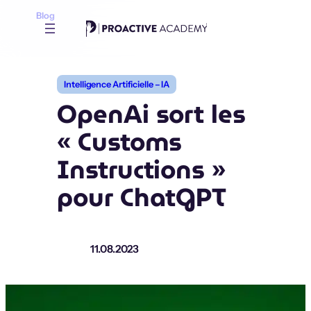
Aller
Blog
au
contenu
Intelligence Artificielle – IA
OpenAi sort les
« Customs
Instructions »
pour ChatGPT
11.08.2023