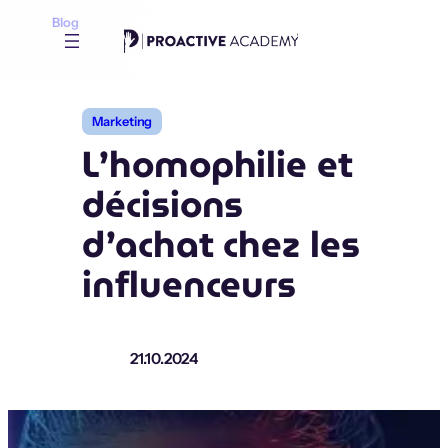
Aller
Blog
au
contenu
Marketing
L’homophilie et
décisions
d’achat chez les
influenceurs
21.10.2024