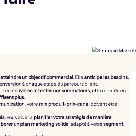
’
atteindre un objectif commercial
. Elle
anticipe les besoins
,
conversion
à chaque étape du parcours client.
ce de
nouvelles attentes consommateurs
, et la montée en
fisent plus
.
munication
, votre
mix produit-prix-canal
doivent être
lés
, vous aider à
planifier votre stratégie de manière
aborer un plan marketing solide
, adapté à votre
segment
,