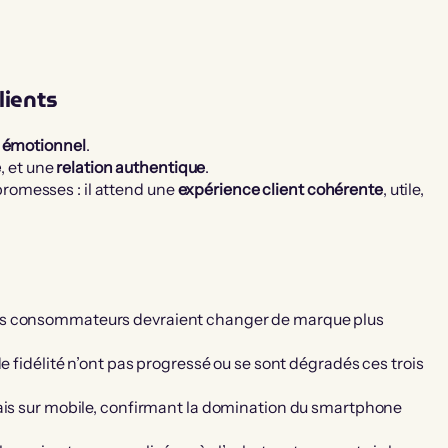
lients
s
émotionnel
.
e
, et une
relation authentique
.
s promesses : il attend une
expérience client cohérente
, utile,
 des consommateurs devraient changer de marque plus
fidélité n’ont pas progressé ou se sont dégradés ces trois
s sur mobile, confirmant la domination du smartphone