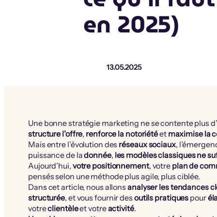
en 2025)
13.05.2025
Une bonne stratégie marketing ne se contente plus d
structure l’offre
,
renforce la notoriété
et
maximise la 
Mais entre l’évolution des
réseaux sociaux
, l’émergen
puissance de la
donnée
,
les modèles classiques ne suf
Aujourd’hui,
votre positionnement
, votre
plan de com
pensés selon une méthode plus agile, plus ciblée.
Dans cet article, nous allons
analyser les tendances c
structurée
, et vous fournir des
outils pratiques
pour
él
votre
clientèle
et votre
activité
.