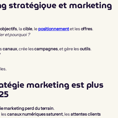
ng stratégique et marketing
s
objectifs
, la
cible
, le
positionnement
et les
offres
.
ler et pourquoi ?
es
canaux
, crée les
campagnes
, et gère les
outils
.
?
les.
atégie marketing est plus
025
ie marketing perd du terrain
.
, les
canaux numériques saturent
, les
attentes clients