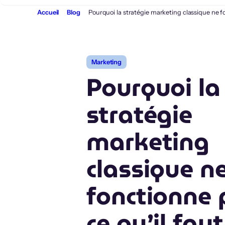
Aller
Accueil
Blog
Pourquoi la stratégie marketing classique ne fo
au
contenu
Marketing
Pourquoi la
stratégie
marketing
classique n
fonctionne 
ce qu’il faut