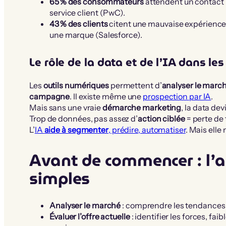
65 % des consommateurs
attendent un contact 
service client (PwC).
43 % des clients
citent une mauvaise expérience 
une marque (Salesforce).
Le rôle de la data et de l’IA dans l
Les
outils numériques
permettent d’
analyser le marc
campagne
. Il existe même une
prospection par IA
.
Mais sans une vraie
démarche marketing
, la data dev
Trop de données, pas assez d’
action ciblée
= perte de 
L’
IA
aide à segmenter
, prédire, automatiser
. Mais elle
Avant de commencer : l’a
simples
Analyser le marché
: comprendre les tendances,
Évaluer l’offre actuelle
: identifier les forces, fa