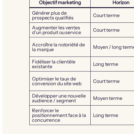
Objectif marketing
Horizon
Générer plus de
Court terme
prospects qualifiés
Augmenter les ventes
Court terme
d’un produit ou service
Accroître la notoriété de
Moyen / long term
la marque
Fidéliser la clientèle
Long terme
existante
Optimiser le taux de
Court terme
conversion du site web
Développer une nouvelle
Moyen terme
audience / segment
Renforcer le
positionnement face à la
Long terme
concurrence