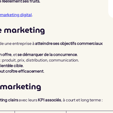
 réellement ses fruits.
 marketing digital
.
ie marketing
ide une entreprise à
atteindre ses objectifs commerciaux
n offre
, et
se démarquer de la concurrence
.
: produit, prix, distribution, communication.
lientèle cible
.
eut croître efficacement
.
e marketing
ing clairs
avec leurs
KPI associés
, à court et long terme :