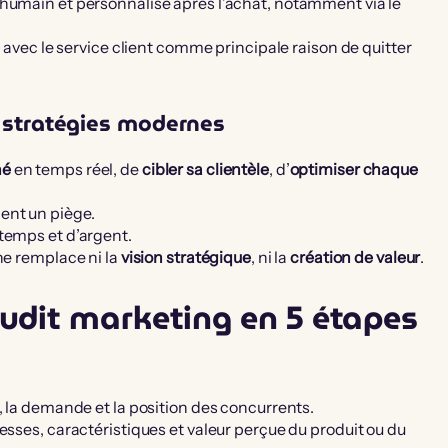
humain et personnalisé après l’achat, notamment via le
avec le service client comme principale raison de quitter
es stratégies modernes
hé
en temps réel, de
cibler sa clientèle
, d’
optimiser chaque
ient un piège.
temps et d’argent.
 ne remplace ni la
vision stratégique
, ni la
création de valeur
.
udit marketing en 5 étapes
 la demande et la position des concurrents.
iblesses, caractéristiques et valeur perçue du produit ou du