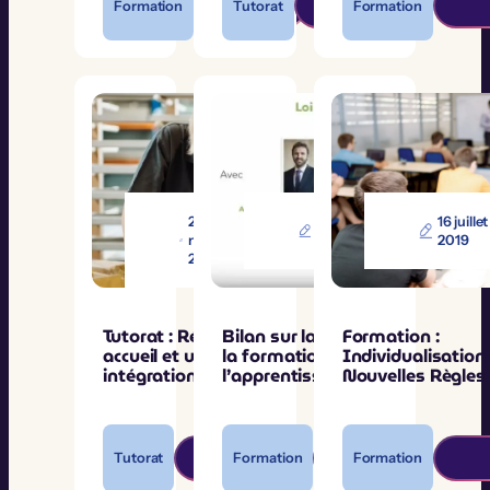
Formation
Tutorat
Formation
29
17 octobre
16 juillet
novembre
2019
2019
2021
Tutorat : Réussir un
Bilan sur la réforme de
Formation :
accueil et une
la formation pro et de
Individualisation
intégration de qualité
l’apprentissage
Nouvelles Règle
Tutorat
Formation
Formation