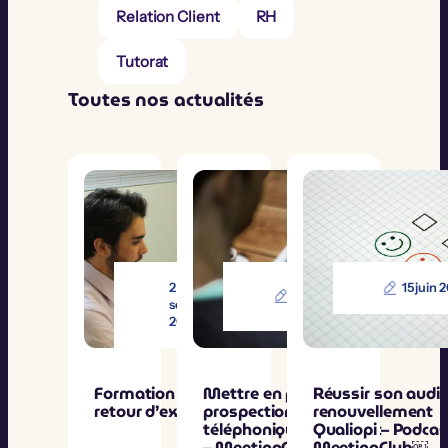
Relation Client
RH
Tutorat
Toutes nos actualités
2
29 juin
15 juin 
septembre
2022
2022
Formation Tuteur :
Mettre en place une
Réussir son audit
retour d’expériences
prospection
renouvellement
téléphonique – Podcast
Qualiopi – Podcas
– MeetingClub
MeetingClub￼