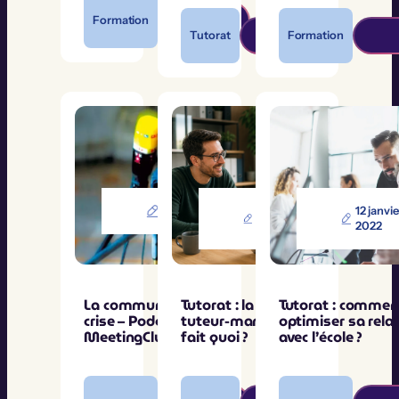
Formation
Tutorat
Formation
4 mai 2022
30 mars
12 janvie
2022
2022
La communication de
Tutorat : la relation
Tutorat : commen
crise – Podcast – le
tuteur-manager, qui
optimiser sa rela
MeetingClub
fait quoi ?
avec l’école ?