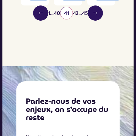
1
…
40
41
42
…
45
Parlez-nous de vos
enjeux, on s’occupe du
reste