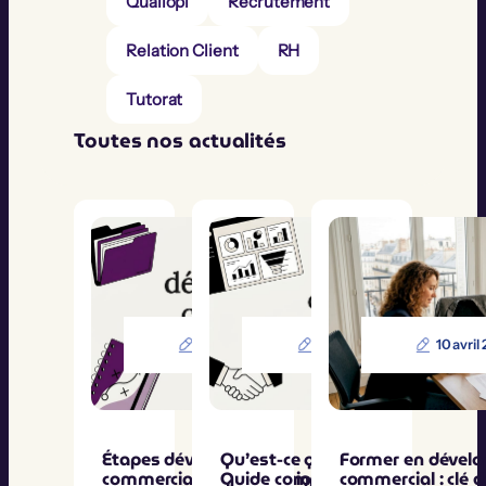
Qualiopi
Recrutement
Relation Client
RH
Tutorat
Toutes nos actualités
27 mai 2026
26 mai 2026
10 avril
Étapes développement
Qu’est-ce qu’un CRM ?
Former en dével
commercial : guide pratique
Guide complet 2026
commercial : clé d