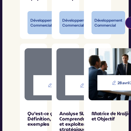
Développement
Développement
Développement
Commercial
Commercial
Commercial
29 mai
13 mai
28 avril
2025
2025
Qu’est-ce qu’une USP ?
Analyse SWOT :
Matrice de Kralji
Définition, création et
Comprendre, construire
et Objectif
exemples
et exploiter la matrice
stratégique