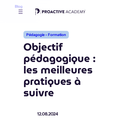
Aller
Blog
au
contenu
Pédagogie – Formation
Objectif
pédagogique :
les meilleures
pratiques à
suivre
12.08.2024