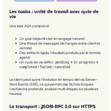
Les tasks : unité de travail avec cycle de
vie
Une task A2A comprend :
Un goal (objectif clair en langage naturel)
Une thread de messages (échanges entre client et
remote)
Des artifacts typés (résultats produits par le remote
agent)
Un cycle de vie défini :
→
→
pending
in-progress
/
/
completed
failed
canceled
Le client peut suivre l’évolution en temps réel via Server-
Sent Events (SSE), ce qui permet des tâches longues
(recherche profonde, analyse multi-étapes sur plusieurs
heures).
Le transport : JSON-RPC 2.0 sur HTTPS