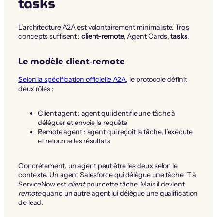
tasks
L’architecture A2A est volontairement minimaliste. Trois
concepts suffisent :
client-remote
, Agent Cards,
tasks
.
Le modèle client-remote
Selon la spécification officielle A2A
, le protocole définit
deux rôles :
Client agent : agent qui identifie une tâche à
déléguer et envoie la requête
Remote agent : agent qui reçoit la tâche, l’exécute
et retourne les résultats
Concrètement, un agent peut être les deux selon le
contexte. Un agent Salesforce qui délègue une tâche IT à
ServiceNow est
client
pour cette tâche. Mais il devient
remote
quand un autre agent lui délègue une qualification
de lead.