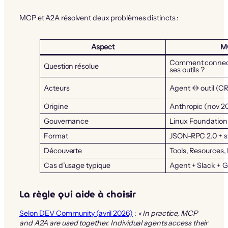
MCP et A2A résolvent deux problèmes distincts :
Aspect
M
Comment connect
Question résolue
ses outils ?
Acteurs
Agent ↔ outil (CR
Origine
Anthropic (nov 2
Gouvernance
Linux Foundation
Format
JSON-RPC 2.0 + s
Découverte
Tools, Resources,
Cas d’usage typique
Agent + Slack + G
La règle qui aide à choisir
Selon DEV Community (avril 2026)
:
« In practice, MCP
and A2A are used together. Individual agents access their