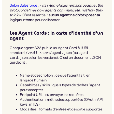
Selon Salesforce
:
« Its internal logic remains opaque ; the
protocol defines how agents communicate, not how they
think »
. C’est essentiel :
aucun agent ne doit exposer sa
logique interne
pour collaborer.
Les Agent Cards : la carte d’identité d’un
agent
Chaque agent A2A publie un Agent Card à l’URL
standard
(ou
/.well-known/agent.json
agent-
selon les versions). C’est un document JSON
card.json
qui décrit :
Name et description : ce que l’agent fait, en
langage humain
Capabilities / skills : quels types de tâches l’agent
peut accepter
Endpoint URL : où envoyer les requêtes
Authentication : méthodes supportées (OAuth, API
keys, mTLS)
Modalities : formats d’entrée et de sortie supportés