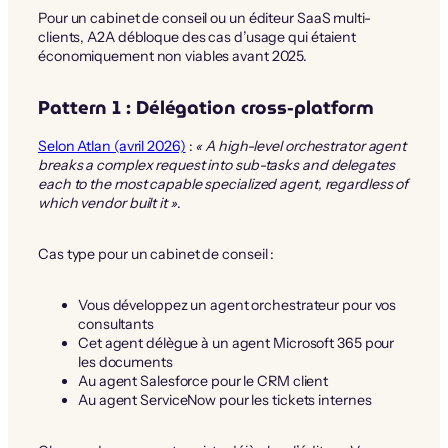
Pour un cabinet de conseil ou un éditeur SaaS multi-
clients, A2A débloque des cas d’usage qui étaient
économiquement non viables avant 2025.
Pattern 1 : Délégation cross-platform
Selon Atlan (avril 2026)
:
« A high-level orchestrator agent
breaks a complex request into sub-tasks and delegates
each to the most capable specialized agent, regardless of
which vendor built it »
.
Cas type pour un cabinet de conseil :
Vous développez un agent orchestrateur pour vos
consultants
Cet agent délègue à un agent Microsoft 365 pour
les documents
Au agent Salesforce pour le CRM client
Au agent ServiceNow pour les tickets internes