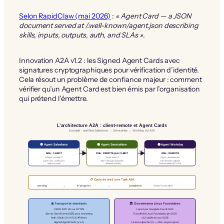
Selon RapidClaw (mai 2026)
:
« Agent Card — a JSON
document served at /.well-known/agent.json describing
skills, inputs, outputs, auth, and SLAs »
.
Innovation A2A v1.2 : les Signed Agent Cards avec
signatures cryptographiques pour vérification d’identité.
Cela résout un problème de confiance majeur : comment
vérifier qu’un Agent Card est bien émis par l’organisation
qui prétend l’émettre.
L’architecture A2A : client-remote et Agent Cards
Exemple : workflow Salesforce → ServiceNow → Workday via A2A
🔵 Agent Salesforce
🟢 Agent ServiceNow
🟣 Agent Workday
A2A
A2A
Rôle : CLIENT
Rôle : REMOTE puis CLIENT
Rôle : REMOTE
Délègue : escalade IT
Reçoit : ticket IT
Reçoit : demande achat
Agent Card : /.well-known/
Traite + demande équipement
Crée demande validation
agent.json signé
→ délègue à Workday
Retourne artifact (PO #123)
📋 Cycle de vie d’une Task A2A
pending
→
in-progress
→
completed
/ failed / canceled
🏛️ Gouvernance Linux Foundation
🌐 Transport et standards
JSON-RPC 2.0 sur HTTPS
Lancé par Google le 9 avril 2025
Server-Sent Events (SSE) pour streaming
Transféré à Linux Foundation juin 2025
Auth : OAuth 2.0 / mTLS / API Keys
v1.2 stable en avril 2026
Signed Agent Cards (v1.2)
Licence Apache 2.0 — 150+ orgs en prod