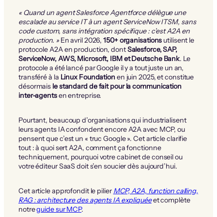
« Quand un agent Salesforce Agentforce délègue une
escalade au service IT à un agent ServiceNow ITSM, sans
code custom, sans intégration spécifique : c’est A2A en
production. »
En avril 2026,
150+ organisations
utilisent le
protocole A2A en production, dont
Salesforce, SAP,
ServiceNow, AWS, Microsoft, IBM et Deutsche Bank
. Le
protocole a été lancé par Google il y a tout juste un an,
transféré à la
Linux Foundation
en juin 2025, et constitue
désormais
le standard de fait pour la communication
inter-agents
en entreprise.
Pourtant, beaucoup d’organisations qui industrialisent
leurs agents IA confondent encore A2A avec MCP, ou
pensent que c’est un « truc Google ». Cet article clarifie
tout : à quoi sert A2A, comment ça fonctionne
techniquement, pourquoi votre cabinet de conseil ou
votre éditeur SaaS doit s’en soucier dès aujourd’hui.
Cet article approfondit le pilier
MCP, A2A, function calling,
RAG : architecture des agents IA expliquée
et complète
notre
guide sur MCP
.