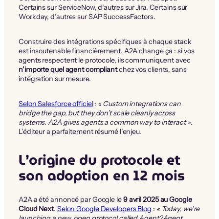
Certains sur ServiceNow, d’autres sur Jira. Certains sur
Workday, d’autres sur SAP SuccessFactors.
Construire des intégrations spécifiques à chaque stack
est insoutenable financièrement. A2A change ça : si vos
agents respectent le protocole, ils communiquent avec
n’importe quel agent compliant
chez vos clients, sans
intégration sur mesure.
Selon Salesforce officiel
:
« Custom integrations can
bridge the gap, but they don’t scale cleanly across
systems. A2A gives agents a common way to interact »
.
L’éditeur a parfaitement résumé l’enjeu.
L’origine du protocole et
son adoption en 12 mois
A2A a été annoncé par Google le
9 avril 2025 au Google
Cloud Next
.
Selon Google Developers Blog
:
« Today, we’re
launching a new, open protocol called Agent2Agent