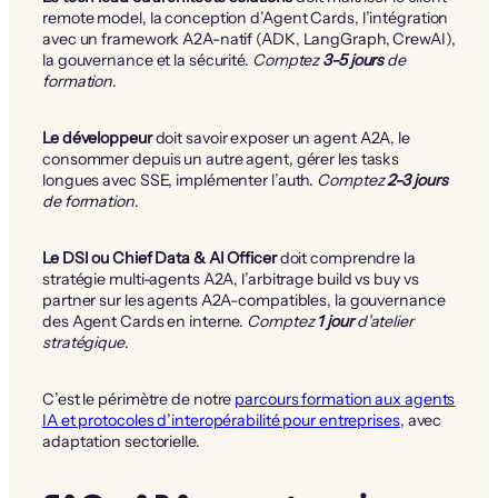
remote model, la conception d’Agent Cards, l’intégration
avec un framework A2A-natif (ADK, LangGraph, CrewAI),
la gouvernance et la sécurité.
Comptez
3-5 jours
de
formation
.
Le développeur
doit savoir exposer un agent A2A, le
consommer depuis un autre agent, gérer les tasks
longues avec SSE, implémenter l’auth.
Comptez
2-3 jours
de formation
.
Le DSI ou Chief Data & AI Officer
doit comprendre la
stratégie multi-agents A2A, l’arbitrage build vs buy vs
partner sur les agents A2A-compatibles, la gouvernance
des Agent Cards en interne.
Comptez
1 jour
d’atelier
stratégique
.
C’est le périmètre de notre
parcours formation aux agents
IA et protocoles d’interopérabilité pour entreprises
, avec
adaptation sectorielle.