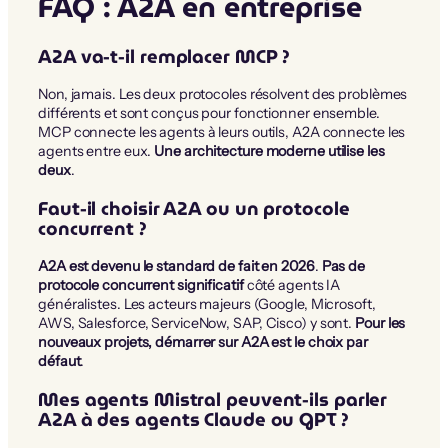
FAQ : A2A en entreprise
A2A va-t-il remplacer MCP ?
Non, jamais. Les deux protocoles résolvent des problèmes
différents et sont conçus pour fonctionner ensemble.
MCP connecte les agents à leurs outils, A2A connecte les
agents entre eux.
Une architecture moderne utilise les
deux
.
Faut-il choisir A2A ou un protocole
concurrent ?
A2A est devenu le standard de fait en 2026
.
Pas de
protocole concurrent significatif
côté agents IA
généralistes. Les acteurs majeurs (Google, Microsoft,
AWS, Salesforce, ServiceNow, SAP, Cisco) y sont.
Pour les
nouveaux projets, démarrer sur A2A est le choix par
défaut
.
Mes agents Mistral peuvent-ils parler
A2A à des agents Claude ou GPT ?