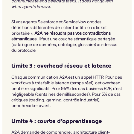
communicate and delegate tasks. It does not govern
what agents know »
.
Si vos agents Salesforce et ServiceNow ont des
définitions différentes de « client actif » ou « ticket
prioritaire »,
A2A ne résoudra pas vos contradictions
sémantiques
. Il faut une couche sémantique partagée
(catalogue de données, ontologie, glossaire) au-dessus
du protocole.
Limite 3 : overhead réseau et latence
Chaque communication A2A est un appel HTTP. Pour des
workflows à très faible latence (temps réel), cet overhead
peut être significatif. Pour 95% des cas business B2B, c’est
négligeable (centaines de millisecondes). Pour 5% de cas
critiques (trading, gaming, contrôle industriel),
benchmarker avant.
Limite 4 : courbe d’apprentissage
A2A demande de comprendre : architecture client-