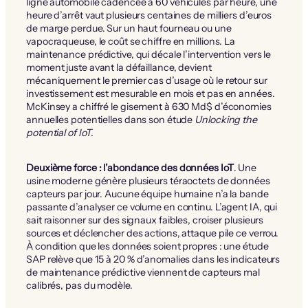
ligne automobile cadencée à 60 véhicules par heure, une
heure d’arrêt vaut plusieurs centaines de milliers d’euros
de marge perdue. Sur un haut fourneau ou une
vapocraqueuse, le coût se chiffre en millions. La
maintenance prédictive, qui décale l’intervention vers le
moment juste avant la défaillance, devient
mécaniquement le premier cas d’usage où le retour sur
investissement est mesurable en mois et pas en années.
McKinsey a chiffré le gisement à 630 Md$ d’économies
annuelles potentielles dans son étude
Unlocking the
potential of IoT
.
Deuxième force : l’abondance des données IoT
. Une
usine moderne génère plusieurs téraoctets de données
capteurs par jour. Aucune équipe humaine n’a la bande
passante d’analyser ce volume en continu. L’agent IA, qui
sait raisonner sur des signaux faibles, croiser plusieurs
sources et déclencher des actions, attaque pile ce verrou.
À condition que les données soient propres : une étude
SAP relève que 15 à 20 % d’anomalies dans les indicateurs
de maintenance prédictive viennent de capteurs mal
calibrés, pas du modèle.