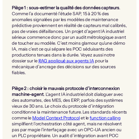
Piège 1 : sous-estimer la qualité des données capteurs
.
Comme l’a documenté l’étude SAP, 15 à 20 % des
anomalies signalées par les modèles de maintenance
prédictive proviennent en réalité de capteurs mal calibrés,
pas de vraies défaillances. Un projet d’agent IA industriel
sérieux commence donc par un audit métrologique avant
de toucher au modèle. C’est moins glamour qu’une démo
IA, mais c’est ce qui sépare les POC séduisants des
productions tenues dans la durée. Voyez aussi notre
dossier sur le
RAG appliqué aux agents IA
pour la
mécanique d’ancrage des décisions sur des sources
fiables.
Piège 2 : choisir le mauvais protocole d’interconnexion
machine-agent
. L’agent IA industriel doit dialoguer avec
des automates, des MES, des ERP, parfois des systèmes
vieux de 30 ans. Le choix du protocole d’intégration
conditionne la maintenance future. Les standards récents
comme le
Model Context Protocol
et le
function calling
simplifient l’orchestration côté agent, mais ne résolvent
pas par magie l’interfaçage avec un OPC-UA ancien ou
un PLC propriétaire. Un audit d’intégration avant POC