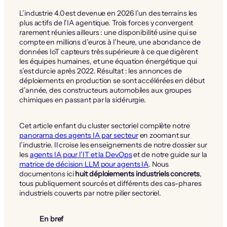
L’industrie 4.0 est devenue en 2026 l’un des terrains les
plus actifs de l’IA agentique. Trois forces y convergent
rarement réunies ailleurs : une disponibilité usine qui se
compte en millions d’euros à l’heure, une abondance de
données IoT capteurs très supérieure à ce que digèrent
les équipes humaines, et une équation énergétique qui
s’est durcie après 2022. Résultat : les annonces de
déploiements en production se sont accélérées en début
d’année, des constructeurs automobiles aux groupes
chimiques en passant par la sidérurgie.
Cet article enfant du cluster sectoriel complète notre
panorama des agents IA par secteur
en zoomant sur
l’industrie. Il croise les enseignements de notre dossier sur
les
agents IA pour l’IT et la DevOps
et de notre guide sur la
matrice de décision LLM pour agents IA
. Nous
documentons ici
huit déploiements industriels concrets
,
tous publiquement sourcés et différents des cas-phares
industriels couverts par notre pilier sectoriel.
En bref