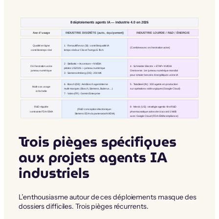
8 déploiements agents IA — industrie 4.0 en 2026
INDUSTRIE DISCRÈTE (auto, équipement)
INDUSTRIE LOURDE / R&D / ÉNERGIE
Axe d’usage
Qualité en ligne
1 · Renault Revoz (SI) : contrôle qualité IA
(Combine avec orchestration usine)
contrôle temps réel
temps réel sur Clio et Twingo E-Tech
2 · Stellantis + Accenture + NVIDIA :
Orchestration usine
4 · Schneider Electric + ETAP + NVIDIA
pilotes US 2026 — jumeau numérique
jumeau numérique
Omniverse : 1er jumeau numérique mondial
3 · Siemens Amberg (DE) : 200 M€
pour simuler besoins énergétiques usine IA
6 · Bosch (DE) : AskBosch agent interne
5 · Tata Steel (IN) : 300 agents en production
Multi-cas usage
multi-marques (Bosch, Siemens, Buderus…)
sur opérations sidérurgiques (Google Cloud)
à l’échelle
7 · Valeo (FR) : Gemini Enterprise
R&D régulée
8 · Merck (US) : stratégie agentic-first R&D
(R&D conception électronique :
contrainte FDA / EMA
pharmaceutique adossée à accord 1 Md$
Siemens EDA via partenariat NVIDIA)
avec Google Cloud (FDA / EMA compliance)
Trois pièges spécifiques
aux projets agents IA
industriels
L’enthousiasme autour de ces déploiements masque des
dossiers difficiles. Trois pièges récurrents.