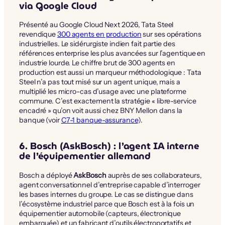
via Google Cloud
Présenté au Google Cloud Next 2026, Tata Steel
revendique
300 agents en production
sur ses opérations
industrielles. Le sidérurgiste indien fait partie des
références enterprise les plus avancées sur l’agentique en
industrie lourde. Le chiffre brut de 300 agents en
production est aussi un marqueur méthodologique : Tata
Steel n’a pas tout misé sur un agent unique, mais a
multiplié les micro-cas d’usage avec une plateforme
commune. C’est exactement la stratégie « libre-service
encadré » qu’on voit aussi chez BNY Mellon dans la
banque (voir
C7-1 banque-assurance
).
6. Bosch (AskBosch) : l’agent IA interne
de l’équipementier allemand
Bosch a déployé
AskBosch
auprès de ses collaborateurs,
agent conversationnel d’entreprise capable d’interroger
les bases internes du groupe. Le cas se distingue dans
l’écosystème industriel parce que Bosch est à la fois un
équipementier automobile (capteurs, électronique
embarquée) et un fabricant d’outils électroportatifs et