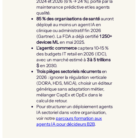
2024 et 2026 (6 % → 24 %), porté par la
maintenance prédictive et les agents
qualité.
85 % des organisations de santé
auront
déployé au moins un agent IA en
clinique ou administratif fin 2026
(Gartner). La FDA a déjà certifié
1 250+
devices ML
en mai 2025.
L’agentic commerce
captera 10-15 %
des budgets IT retail en 2026 (IDC),
avec un marché estimé à
3 à 5 trillions
$
en 2030.
Trois pièges sectoriels récurrents
en
2026 : ignorer la régulation verticale
(DORA, HDS, MiCA), choisir un éditeur
générique sans adaptation métier,
mélanger CapEx et OpEx dans le
calcul de retour.
Pour structurer un déploiement agents
IA sectoriel dans votre organisation,
voir notre
parcours formation aux
agents IA pour décideurs B2B
.