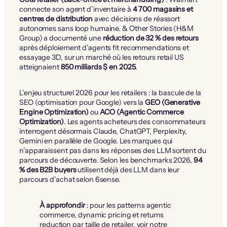
connecte son agent d’inventaire à
4 700 magasins et
centres de distribution
avec décisions de réassort
autonomes sans loop humaine. & Other Stories (H&M
Group) a documenté une
réduction de 32 % des retours
après déploiement d’agents fit recommendations et
essayage 3D, sur un marché où les retours retail US
atteignaient
850 milliards $ en 2025
.
L’enjeu structurel 2026 pour les retailers : la bascule de la
SEO (optimisation pour Google) vers la
GEO (Generative
Engine Optimization)
ou
ACO (Agentic Commerce
Optimization)
. Les agents acheteurs des consommateurs
interrogent désormais Claude, ChatGPT, Perplexity,
Gemini en parallèle de Google. Les marques qui
n’apparaissent pas dans les réponses des LLM sortent du
parcours de découverte. Selon les benchmarks 2026,
94
% des B2B buyers
utilisent déjà des LLM dans leur
parcours d’achat selon 6sense.
À approfondir
: pour les patterns agentic
commerce, dynamic pricing et returns
reduction par taille de retailer, voir notre