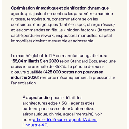
Optimisation énergétique et planification dynamique
:
agents qui ajustent en continu les paramètres machine
(vitesse, température, consommation) selon les
contraintes énergétiques (tarif élec spot, charge réseau)
et les commandes en file. Le « hidden factory » (le temps
caché perdu en rework, inspections manuelles, capital
immobilisé) devient mesurable et adressable.
Le marché global de l’IA en manufacturing atteindra
155,04 milliards $ en 2030
selon Standard Bots, avec une
croissance annuelle de 35,3 %. Le pénurie de main-
d’œuvre qualifiée (
425 000 postes non pourvus en
industrie 2026
) renforce mécaniquement la pression sur
l’agentisation.
À approfondir
: pour le détail des
architectures edge + 5G + agents et les
patterns par sous-secteur (automotive,
aéronautique, chimie, agroalimentaire), voir
notre
article dédié sur les agents IA dans
l’industrie 4.0
.