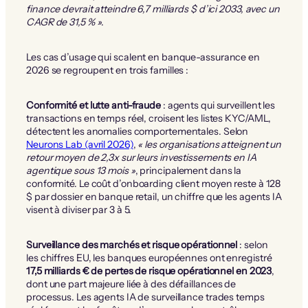
finance devrait atteindre 6,7 milliards $ d’ici 2033, avec un
CAGR de 31,5 % »
.
Les cas d’usage qui scalent en banque-assurance en
2026 se regroupent en trois familles :
Conformité et lutte anti-fraude
: agents qui surveillent les
transactions en temps réel, croisent les listes KYC/AML,
détectent les anomalies comportementales. Selon
Neurons Lab (avril 2026)
,
« les organisations atteignent un
retour moyen de 2,3x sur leurs investissements en IA
agentique sous 13 mois »
, principalement dans la
conformité. Le coût d’onboarding client moyen reste à 128
$ par dossier en banque retail, un chiffre que les agents IA
visent à diviser par 3 à 5.
Surveillance des marchés et risque opérationnel
: selon
les chiffres EU, les banques européennes ont enregistré
17,5 milliards € de pertes de risque opérationnel en 2023
,
dont une part majeure liée à des défaillances de
processus. Les agents IA de surveillance trades temps