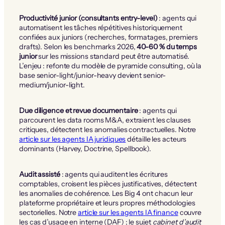
Productivité junior (consultants entry-level)
: agents qui
automatisent les tâches répétitives historiquement
confiées aux juniors (recherches, formatages, premiers
drafts). Selon les benchmarks 2026,
40-60 % du temps
junior
sur les missions standard peut être automatisé.
L’enjeu : refonte du modèle de pyramide consulting, où la
base senior-light/junior-heavy devient senior-
medium/junior-light.
Due diligence et revue documentaire
: agents qui
parcourent les data rooms M&A, extraient les clauses
critiques, détectent les anomalies contractuelles. Notre
article sur les agents IA juridiques
détaille les acteurs
dominants (Harvey, Doctrine, Spellbook).
Audit assisté
: agents qui auditent les écritures
comptables, croisent les pièces justificatives, détectent
les anomalies de cohérence. Les Big 4 ont chacun leur
plateforme propriétaire et leurs propres méthodologies
sectorielles. Notre
article sur les agents IA finance
couvre
les cas d’usage en interne (DAF) ; le sujet
cabinet d’audit