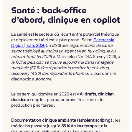
Santé : back-office
d’abord, clinique en copilot
La santé est le secteur où l’écart entre potentiel théorique
et déploiement réel est le plus grand. Selon
Gartner via
Digiqt (mars 2026)
,
« 85 % des organisations de santé
auront déployé au moins un agent IA en flux clinique ou
administratif fin 2026 »
. Mais selon NVIDIA Survey 2026,
«
le ROI le plus clair se trouve aujourd’hui dans l’imagerie
médicale (57 % des répondants medtech) et la drug
discovery (46 % des répondants pharma) »
, pas dans le
diagnostic autonome.
Le pattern qui domine en 2026 est
« AI drafts, clinician
decides »
: copilot, pas autonomie. Trois zones de
production prioritaires :
Documentation clinique ambiante (ambient scribing)
: les
médecins passent jusqu’à
35 % de leur temps
sur la
documentation EHR selon Intuz. Les agents qui