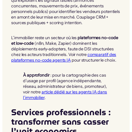
qui exploitent les signaux faibles (annonces
concurrentes, mouvements de prix, événements
personnels publics) pour identifier les vendeurs potentiels
en amont de leur mise en marché. Couplage CRM +
sources publiques + scoring intention.
L’immobilier reste un secteur où les
plateformes no-code
et low-code
(n8n, Make, Zapier) dominent les
déploiements early-adopters, faute de DSI structurées
chez les acteurs traditionnels. Voir notre
comparatif des
plateformes no-code agents IA
pour structurer le choix.
À approfondir
: pour la cartographie des cas
d’usage par profil (agence indépendante,
réseau, administrateur de biens, promoteur),
voir notre
article dédié sur les agents IA dans
l’immobilier
.
Services professionnels :
transformer sans casser
l’unit economics