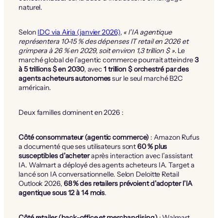
naturel.
Selon
IDC via Airia (janvier 2026)
,
« l’IA agentique
représentera 10-15 % des dépenses IT retail en 2026 et
grimpera à 26 % en 2029, soit environ 1,3 trillion $ »
. Le
marché global de l’agentic commerce pourrait atteindre
3
à 5 trillions $ en 2030
, avec
1 trillion $ orchestré par des
agents acheteurs autonomes
sur le seul marché B2C
américain.
Deux familles dominent en 2026 :
Côté consommateur (agentic commerce)
: Amazon Rufus
a documenté que ses utilisateurs sont
60 % plus
susceptibles d’acheter
après interaction avec l’assistant
IA. Walmart a déployé des agents acheteurs IA. Target a
lancé son IA conversationnelle. Selon Deloitte Retail
Outlook 2026,
68 % des retailers prévoient d’adopter l’IA
agentique sous 12 à 14 mois
.
Côté retailer (back-office et merchandising)
: Walmart