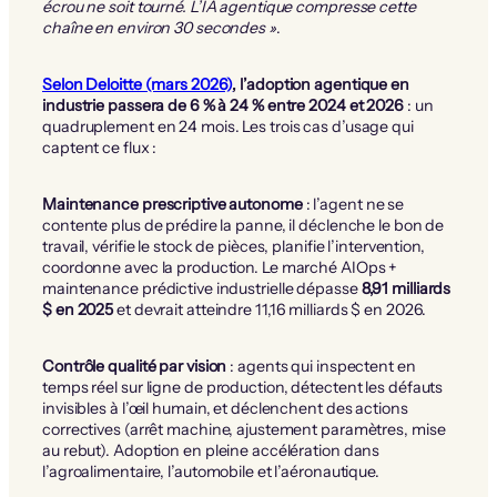
écrou ne soit tourné. L’IA agentique compresse cette
chaîne en environ 30 secondes »
.
Selon Deloitte (mars 2026)
, l’adoption agentique en
industrie passera de 6 % à 24 % entre 2024 et 2026
: un
quadruplement en 24 mois. Les trois cas d’usage qui
captent ce flux :
Maintenance prescriptive autonome
: l’agent ne se
contente plus de prédire la panne, il déclenche le bon de
travail, vérifie le stock de pièces, planifie l’intervention,
coordonne avec la production. Le marché AIOps +
maintenance prédictive industrielle dépasse
8,91 milliards
$ en 2025
et devrait atteindre 11,16 milliards $ en 2026.
Contrôle qualité par vision
: agents qui inspectent en
temps réel sur ligne de production, détectent les défauts
invisibles à l’œil humain, et déclenchent des actions
correctives (arrêt machine, ajustement paramètres, mise
au rebut). Adoption en pleine accélération dans
l’agroalimentaire, l’automobile et l’aéronautique.