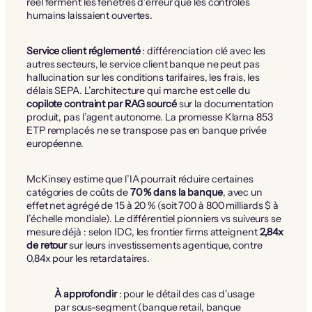
réel ferment les fenêtres d’erreur que les contrôles
humains laissaient ouvertes.
Service client réglementé
: différenciation clé avec les
autres secteurs, le service client banque ne peut pas
hallucination sur les conditions tarifaires, les frais, les
délais SEPA. L’architecture qui marche est celle du
copilote contraint par RAG sourcé
sur la documentation
produit, pas l’agent autonome. La promesse Klarna 853
ETP remplacés ne se transpose pas en banque privée
européenne.
McKinsey estime que l’IA pourrait réduire certaines
catégories de coûts de
70 % dans la banque
, avec un
effet net agrégé de 15 à 20 % (soit 700 à 800 milliards $ à
l’échelle mondiale). Le différentiel pionniers vs suiveurs se
mesure déjà : selon IDC, les frontier firms atteignent
2,84x
de retour
sur leurs investissements agentique, contre
0,84x pour les retardataires.
À approfondir
: pour le détail des cas d’usage
par sous-segment (banque retail, banque