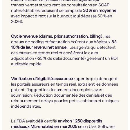
transcrivent et structurent les consultations en SOAP
notes éditables réduisent ce temps de
30 % en moyenne
,
avec impact direct sur la burnout (qui dépasse 50 % en
2026).
Cycle revenue (claims, prior authorization, billing)
: les
erreurs de coding et facturation coûtent aux hôpitaux
5 à
10 % de leur revenu net annuel
. Les agents qui détectent
ces erreurs en temps réel et accélèrent le claim
adjudication (-25 % de délai documenté) génèrent un ROI
auditable rapide.
Vérification d’éligibilité assurance
: agents qui interrogent
les portails assureurs en temps réel, extraient les données
patient, flaggent les documents incomplets avant
soumission. Réduction documentée des denials et des
reimbursement delays pour les petits cabinets et cliniques
indépendantes.
La FDA avait déjà certifié
environ 1 250 dispositifs
médicaux ML-enabled en mai 2025
selon Uvik Software.