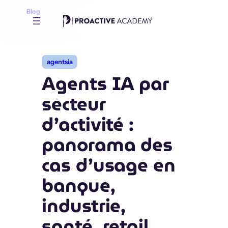
Aller
Blog
au
contenu
agentsia
Agents IA par
secteur
d’activité :
panorama des
cas d’usage en
banque,
industrie,
santé, retail,