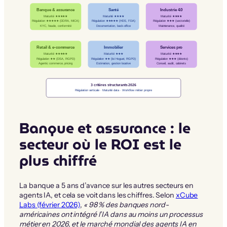
Banque & assurance
Santé
Industrie 4.0
Maturité ★★★★★
Maturité ★★★★
Maturité ★★★★
Régulation ★★★★★ (DORA, MiCA)
Régulation ★★★★★ (HDS, FDA)
Régulation ★★★ (sectorielle)
KYC, fraude, conformité
Documentation, back-office
Maintenance, qualité
Retail & e-commerce
Immobilier
Services pro
Maturité ★★★★★
Maturité ★★★
Maturité ★★★★
Régulation ★★ (DSA, RGPD)
Régulation ★★ (loi Hoguet, RGPD)
Régulation ★★★ (déonto)
Agentic commerce, pricing
Estimation, gestion locative
Conseil, audit, cabinets
3 critères structurants 2026
Régulation verticale · Maturité data · Workflow métier propre
Banque et assurance : le
secteur où le ROI est le
plus chiffré
La banque a 5 ans d’avance sur les autres secteurs en
agents IA, et cela se voit dans les chiffres. Selon
xCube
Labs (février 2026)
,
« 98 % des banques nord-
américaines ont intégré l’IA dans au moins un processus
métier en 2026, et le marché mondial des agents IA en