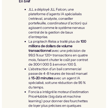
En bref
JLL a déployé JLL Falcon, une
plateforme d’agents IA spécialisés
(retrieval, analyste, conseiller
portefeuille, coordinateur d’action) qui
agissent comme le système nerveux
central de la gestion de baux
d’entreprise.
La proptech Relos a traité plus de
100
millions de dollars de volume
transactionnel
avec une précision de
99,5 % sur 120+ transactions en quatre
mois, faisant chuter le coût par contrat
de 300-1 000 $ à environ 100 $.
L’abstraction d’un bail commercial
passe de 4-8 heures de travail manuel
à
15-20 minutes
avec un agent IA
spécialisé, soit une réduction de 95 %
du temps.
Foncia a intégré le moteur d’estimation
PriceHubble (big data et machine
learning) pour donner des fourchettes
de loyer plus précises en quelques