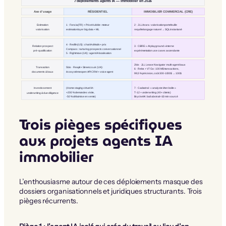
7 déploiements agents IA — immobilier en 2026
RÉSIDENTIEL
Axe d’usage
IMMOBILIER COMMERCIAL (CRE)
Estimation
1 · Foncia (FR) + PriceHubble : moteur
2 · JLL Azara : valorisation portefeuille
valorisation
estimation loyer big data + ML
requête langage naturel → SQL instantané
4 · Redfin (US) : chat IA détails + prix
Relation prospect
3 · CBRE : « AI playground » interne
Compass : nurturing prospects conversationnel
pré-qualification
expérimentation use cases ascendante
5 · Rightmove (UK) : agent IA localisation
2bis · JLL Lease Navigator : multi-agent baux
Transaction
5bis · Reapit + Street.co.uk (UK) :
6 · Relos + V7 Go : 100 M$ transactions,
documents & baux
écosystème open API CRM + voice agent
99,5 % précision, coût 300-1000$ → 100$
Investissement
(Home staging virtuel IA :
7 · Cadastral : « analyste IA en boîte »
+200 % demandes visite,
T-12 + underwriting (40+ clients)
underwriting & due diligence
-50 % délai mise en vente)
Bryckel AI : bail abstrait <10 min sourcé
Trois pièges spécifiques
aux projets agents IA
immobilier
L’enthousiasme autour de ces déploiements masque des
dossiers organisationnels et juridiques structurants. Trois
pièges récurrents.