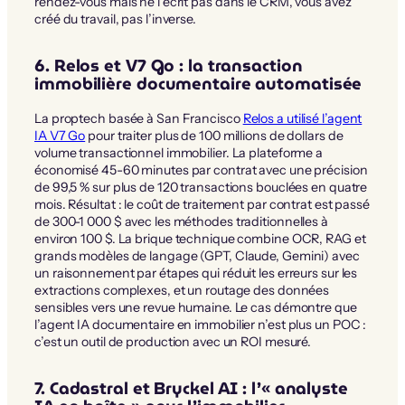
rendez-vous mais ne l’écrit pas dans le CRM, vous avez
créé du travail, pas l’inverse.
6. Relos et V7 Go : la transaction
immobilière documentaire automatisée
La proptech basée à San Francisco
Relos a utilisé l’agent
IA V7 Go
pour traiter plus de 100 millions de dollars de
volume transactionnel immobilier. La plateforme a
économisé 45-60 minutes par contrat avec une précision
de 99,5 % sur plus de 120 transactions bouclées en quatre
mois. Résultat : le coût de traitement par contrat est passé
de 300-1 000 $ avec les méthodes traditionnelles à
environ 100 $. La brique technique combine OCR, RAG et
grands modèles de langage (GPT, Claude, Gemini) avec
un raisonnement par étapes qui réduit les erreurs sur les
extractions complexes, et un routage des données
sensibles vers une revue humaine. Le cas démontre que
l’agent IA documentaire en immobilier n’est plus un POC :
c’est un outil de production avec un ROI mesuré.
7. Cadastral et Bryckel AI : l’« analyste