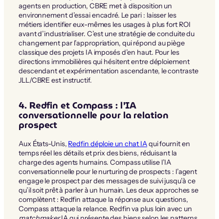
agents en production, CBRE met à disposition un
environnement d’essai encadré. Le pari : laisser les
métiers identifier eux-mêmes les usages à plus fort ROI
avant d’industrialiser. C’est une stratégie de conduite du
changement par l’appropriation, qui répond au piège
classique des projets IA imposés d’en haut. Pour les
directions immobilières qui hésitent entre déploiement
descendant et expérimentation ascendante, le contraste
JLL/CBRE est instructif.
4. Redfin et Compass : l’IA
conversationnelle pour la relation
prospect
Aux États-Unis,
Redfin déploie un chat IA
qui fournit en
temps réel les détails et prix des biens, réduisant la
charge des agents humains. Compass utilise l’IA
conversationnelle pour le nurturing de prospects : l’agent
engage le prospect par des messages de suivi jusqu’à ce
qu’il soit prêt à parler à un humain. Les deux approches se
complètent : Redfin attaque la réponse aux questions,
Compass attaque la relance. Redfin va plus loin avec un
matchmaker
IA qui présente des biens selon les patterns