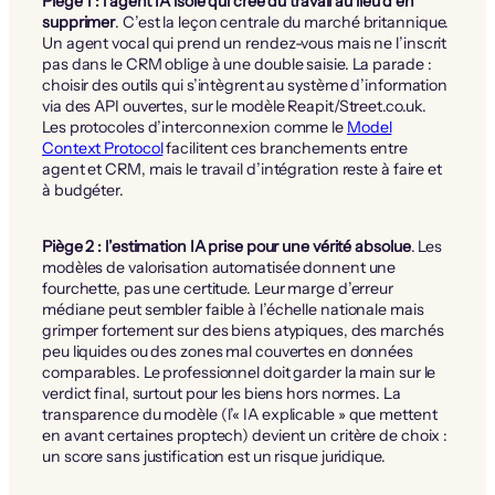
Piège 1 : l’agent IA isolé qui crée du travail au lieu d’en
supprimer
. C’est la leçon centrale du marché britannique.
Un agent vocal qui prend un rendez-vous mais ne l’inscrit
pas dans le CRM oblige à une double saisie. La parade :
choisir des outils qui s’intègrent au système d’information
via des API ouvertes, sur le modèle Reapit/Street.co.uk.
Les protocoles d’interconnexion comme le
Model
Context Protocol
facilitent ces branchements entre
agent et CRM, mais le travail d’intégration reste à faire et
à budgéter.
Piège 2 : l’estimation IA prise pour une vérité absolue
. Les
modèles de valorisation automatisée donnent une
fourchette, pas une certitude. Leur marge d’erreur
médiane peut sembler faible à l’échelle nationale mais
grimper fortement sur des biens atypiques, des marchés
peu liquides ou des zones mal couvertes en données
comparables. Le professionnel doit garder la main sur le
verdict final, surtout pour les biens hors normes. La
transparence du modèle (l’« IA explicable » que mettent
en avant certaines proptech) devient un critère de choix :
un score sans justification est un risque juridique.