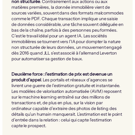
non structurée
. Contrairement aux actions ou aux
matières premières, la donnée immobilière vient de
sources variées, souvent dans des formats malcommodes
comme le PDF. Chaque transaction implique une saisie
de données considérable, une tâche souvent déléguée en
bas de la chaîne, parfois à des personnes peu formées.
C’est le travail idéal pour un agent IA. Les sociétés
immobilières se tournent vers l’IA pour dompter la nature
non structurée de leurs données, un mouvement engagé
dès 2016 quand JLL s’est associé à l’allemand Leverton
pour automatiser sa gestion de baux.
Deuxième force : l’estimation de prix est devenue un
produit d’appel
. Les portails et réseaux d’agences se
livrent une guerre de l’estimation gratuite et instantanée.
Les modèles de valorisation automatisée (AVM) reposent
sur le machine learning entraîné sur des millions de
transactions et, de plus en plus, sur la vision par
ordinateur capable d’extraire des photos de listing des
détails qu’un humain manquerait. L’estimation est le point
d’entrée dans la relation : celui qui capte l’estimation
capte le prospect.