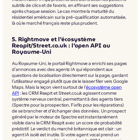
subtils de clics et de favoris, en affinant ses suggestions
après chaque session. Le cas montre la maturité du
résidentiel américain sur la pré-qualification automatisée,
là où le marché français reste plus prudent.
5. Rightmove et l’écosystème
Reapit/Street.co.uk : l’open API au
Royaume-Uni
Au Royaume-Uni, le portail Rightmove a enrichi ses pages
d’annonces avec des agents IA qui répondent aux
questions de localisation directement sur la page, gardant
l’utilisateur engagé plutôt que de le laisser filer vers Google
Maps. Mais la leçon vient surtout de l’
écosystème open
API
: les CRM Reapit et Street.co.uk agissent comme
système nerveux central, permettant à des agents tiers
(Spectre pour la prospection, Fixflo pour les réparations)
de se brancher et d’échanger des données. Un prospect
généré par le moteur de Spectre est instantanément
visible dans le CRM Reapit avec un score de probabilité
prédictif. Le verdict du marché britannique est clair : un
agent IA isolé est inutile. Si votre agent vocal prend un