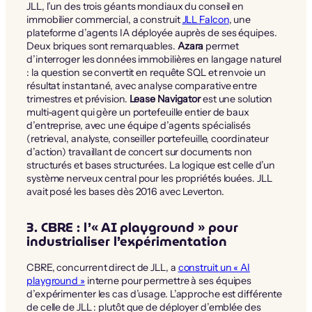
JLL, l’un des trois géants mondiaux du conseil en
immobilier commercial, a construit
JLL Falcon
, une
plateforme d’agents IA déployée auprès de ses équipes.
Deux briques sont remarquables.
Azara
permet
d’interroger les données immobilières en langage naturel
: la question se convertit en requête SQL et renvoie un
résultat instantané, avec analyse comparative entre
trimestres et prévision.
Lease Navigator
est une solution
multi-agent qui gère un portefeuille entier de baux
d’entreprise, avec une équipe d’agents spécialisés
(retrieval, analyste, conseiller portefeuille, coordinateur
d’action) travaillant de concert sur documents non
structurés et bases structurées. La logique est celle d’un
système nerveux central pour les propriétés louées. JLL
avait posé les bases dès 2016 avec Leverton.
3. CBRE : l’« AI playground » pour
industrialiser l’expérimentation
CBRE, concurrent direct de JLL, a
construit un « AI
playground »
interne pour permettre à ses équipes
d’expérimenter les cas d’usage. L’approche est différente
de celle de JLL : plutôt que de déployer d’emblée des