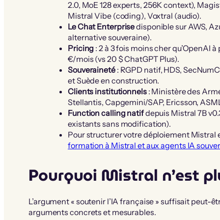
2.0, MoE 128 experts, 256K context), Magis
Mistral Vibe (coding), Voxtral (audio).
Le Chat Enterprise
disponible sur AWS, Azu
alternative souveraine).
Pricing
: 2 à 3 fois moins cher qu’OpenAI 
€/mois (vs 20 $ ChatGPT Plus).
Souveraineté
: RGPD natif, HDS, SecNumCl
et Suède en construction.
Clients institutionnels
: Ministère des Arm
Stellantis, Capgemini/SAP, Ericsson, ASM
Function calling natif
depuis Mistral 7B v0.
existants sans modification).
Pour structurer votre déploiement Mistral
formation à Mistral et aux agents IA souve
Pourquoi Mistral n’est pl
L’argument « soutenir l’IA française » suffisait peut-êt
arguments concrets et mesurables.