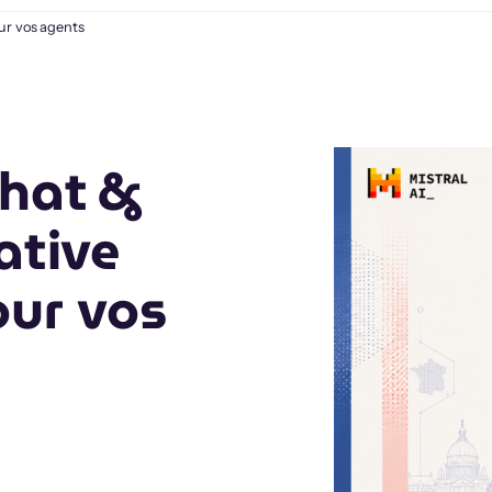
our vos agents
Chat &
ative
our vos