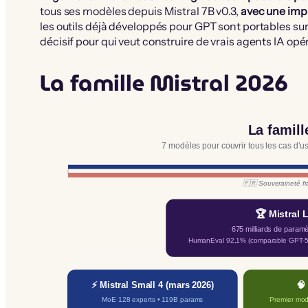
tous ses modèles depuis Mistral 7B v0.3,
avec une imp
les outils déjà développés pour GPT sont portables sur 
décisif pour qui veut construire de vrais agents IA op
La famille Mistral 2026
La famill
7 modèles pour couvrir tous les cas d’u
🇫🇷 Souveraineté fr
🏆 Mistral 
675 milliards de paramè
HumanEval 92,1% (comparable GPT-5.
⚡ Mistral Small 4 (mars 2026)
🧠
MoE 128 experts • 119B params
Premier mod