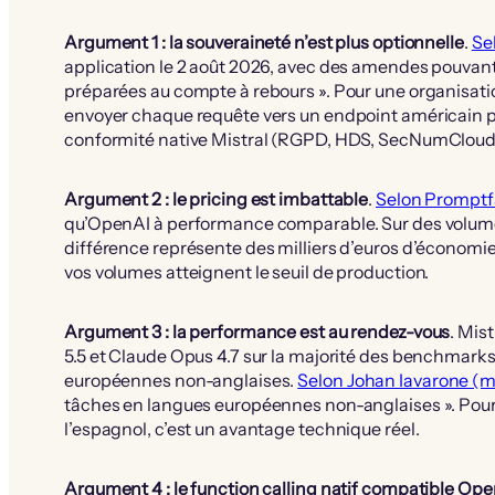
Argument 1 : la souveraineté n’est plus optionnelle
.
Se
application le 2 août 2026, avec des amendes pouvant
préparées au compte à rebours ». Pour une organisatio
envoyer chaque requête vers un endpoint américain po
conformité native Mistral (RGPD, HDS, SecNumCloud, A
Argument 2 : le pricing est imbattable
.
Selon Promptfa
qu’OpenAI à performance comparable. Sur des volumes
différence représente des milliers d’euros d’économi
vos volumes atteignent le seuil de production.
Argument 3 : la performance est au rendez-vous
. Mis
5.5 et Claude Opus 4.7 sur la majorité des benchmarks
européennes non-anglaises.
Selon Johan Iavarone (
tâches en langues européennes non-anglaises ». Pour l
l’espagnol, c’est un avantage technique réel.
Argument 4 : le function calling natif compatible Op