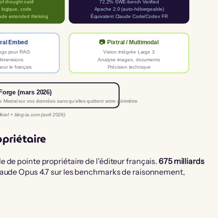
of-thought natif
72,2% SWE-bench Verified
 logique, code
Apache 2.0 (auto-hébergeable)
Équivalent Claude Code/Codex FR
de extended thinking
tral Embed
📷 Pixtral / Multimodal
ngs pour RAG
Vision intégrée Large 3
dimensions
Analyse images, documents
our le français
Précision technique
 Forge (mars 2026)
e Mistral sur vos données sans qu’elles quittent votre périmètre
ficiel + blog-ia.com (avril 2026)
opriétaire
 de pointe propriétaire de l’éditeur français.
675 milliards
 Claude Opus 4.7 sur les benchmarks de raisonnement,