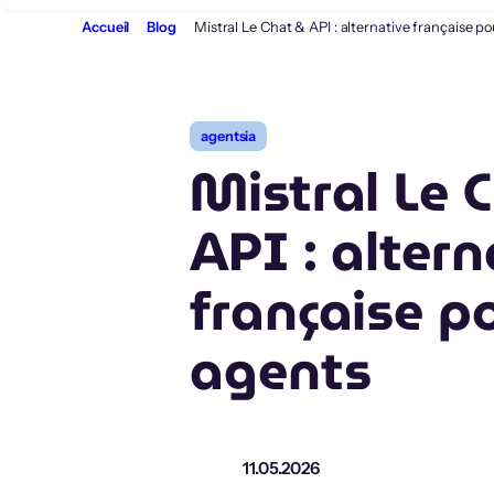
Aller
Accueil
Blog
Mistral Le Chat & API : alternative française p
au
contenu
agentsia
Mistral Le 
API : altern
française p
agents
11.05.2026