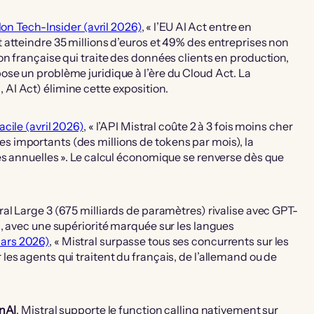
lon Tech-Insider (avril 2026)
, « l’EU AI Act entre en
 atteindre 35 millions d’euros et 49% des entreprises non
n française qui traite des données clients en production,
se un problème juridique à l’ère du Cloud Act. La
I Act) élimine cette exposition.
cile (avril 2026)
, « l’API Mistral coûte 2 à 3 fois moins cher
 importants (des millions de tokens par mois), la
es annuelles ». Le calcul économique se renverse dès que
tral Large 3 (675 milliards de paramètres) rivalise avec GPT-
, avec une supériorité marquée sur les langues
mars 2026)
, « Mistral surpasse tous ses concurrents sur les
es agents qui traitent du français, de l’allemand ou de
enAI
. Mistral supporte le function calling nativement sur