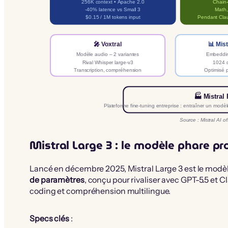
256K context • Apache 2.0
Chain-
-40% latence vs Small 3
Math,
$0.15 / 1M tokens input
Pendant Clau
🎤 Voxtral
📊 Mis
Modèle audio – 2 variantes
Embeddi
Rival Whisper large-v3
1024 
Transcription, compréhension
Optimisé p
🏭 Mistral
Plateforme fine-tuning entreprise : entraîner un modèl
Source : Mistral AI of
Mistral Large 3 : le modèle phare pr
Lancé en décembre 2025, Mistral Large 3 est le modèle
de paramètres
, conçu pour rivaliser avec GPT-5.5 et
coding et compréhension multilingue.
Specs clés
: