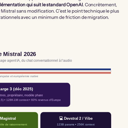
lémentation qui suit le standard OpenAI
. Concrètement,
Mistral sans modification. C’est le point technique le plus
érationnels avec un minimum de friction de migration.
e Mistral 2026
sage agent IA, du chat conversationnel à l’audio
ançaise et européenne native
Large 3 (déc 2025)
tres, propriétaire, modèle phare
5) • 128K-1M context • 60% revenus d’Europe
 Magistral
💻 Devstral 2 / Vibe
èle de raisonnement
123B params • 256K context