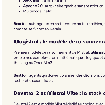
256K tokens de contexte
Apache 2.0
: auto-hébergeable sans restriction
Multimodal natif
Best for
: sub-agents en architecture multi-modèles, cl
compte, self-host souverain.
Magistral : le modèle de raisonnem
Premier modèle de raisonnement de Mistral,
utilisan
problèmes complexes en mathématiques, logique et c
thinking ou OpenAI o3.
Best for
: agents qui doivent planifier des décisions 
recherche scientifique.
Devstral 2 et Mistral Vibe : la stack
Devstral 2 est le modèle Mistral dédié au coding avec