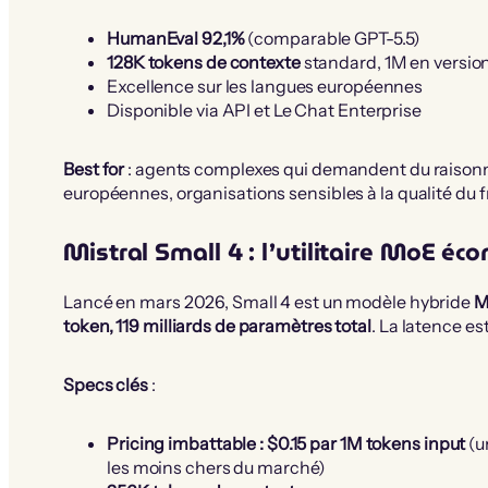
HumanEval 92,1%
(comparable GPT-5.5)
128K tokens de contexte
standard, 1M en versio
Excellence sur les langues européennes
Disponible via API et Le Chat Enterprise
Best for
: agents complexes qui demandent du raisonn
européennes, organisations sensibles à la qualité du f
Mistral Small 4 : l’utilitaire MoE é
Lancé en mars 2026, Small 4 est un modèle hybride
M
token, 119 milliards de paramètres total
. La latence es
Specs clés
:
Pricing imbattable : $0.15 par 1M tokens input
(u
les moins chers du marché)