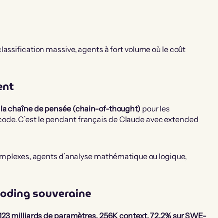
assification massive, agents à fort volume où le coût
ent
t la chaîne de pensée (chain-of-thought)
pour les
ode. C’est le pendant français de Claude avec extended
complexes, agents d’analyse mathématique ou logique,
 coding souveraine
123 milliards de paramètres, 256K context, 72,2% sur SWE-