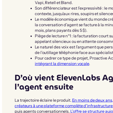
Vapi, Retell et Bland.
Son différenciateur est l’expressivité : le
contexte, jusqu’aux rires, soupirs et silence
Le modèle économique vient du monde créati
la conversation d’agent se facture à la mi
mois, plans payants dès 5 $).
Piège de lecture n°1 : la facturation court su
appelant silencieux ou en attente consom
Le naturel des voix est l’argument que person
de l’outillage téléphonie face aux spécialis
Pour cadrer ce type de projet, Proactive
intégrant la dimension vocale
.
D’où vient ElevenLabs Age
l’agent ensuite
La trajectoire éclaire le produit.
En moins de deux ans,
créateurs à une plateforme complète d’infrastructure
puis agents conversationnels.
L’offre se structure auj