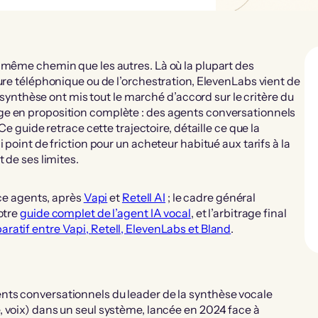
 même chemin que les autres. Là où la plupart des
ure téléphonique ou de l’orchestration, ElevenLabs vient de
e synthèse ont mis tout le marché d’accord sur le critère du
ge en proposition complète : des agents conversationnels
Ce guide retrace cette trajectoire, détaille ce que la
 point de friction pour un acheteur habitué aux tarifs à la
 de ses limites.
ice agents, après
Vapi
et
Retell AI
; le cadre général
otre
guide complet de l’agent IA vocal
, et l’arbitrage final
ratif entre Vapi, Retell, ElevenLabs et Bland
.
nts conversationnels du leader de la synthèse vocale
, voix) dans un seul système, lancée en 2024 face à