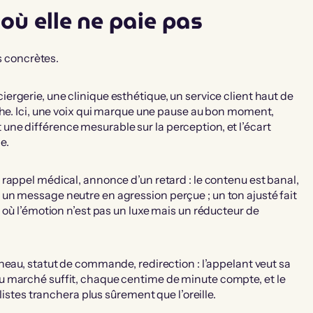
 où elle ne paie pas
ns concrètes.
ergerie, une clinique esthétique, un service client haut de
che. Ici, une voix qui marque une pause au bon moment,
ait une différence mesurable sur la perception, et l’écart
e.
rappel médical, annonce d’un retard : le contenu est banal,
un message neutre en agression perçue ; un ton ajusté fait
 où l’émotion n’est pas un luxe mais un réducteur de
neau, statut de commande, redirection : l’appelant veut sa
u marché suffit, chaque centime de minute compte, et le
listes tranchera plus sûrement que l’oreille.