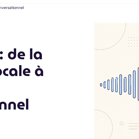
onversationnel
: de la
cale à
nnel