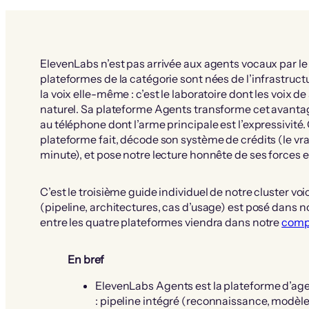
ElevenLabs n’est pas arrivée aux agents vocaux par le
plateformes de la catégorie sont nées de l’infrastruct
la voix elle-même : c’est le laboratoire dont les voix d
naturel. Sa plateforme Agents transforme cet avanta
au téléphone dont l’arme principale est l’expressivité. 
plateforme fait, décode son système de crédits (le vrai
minute), et pose notre lecture honnête de ses forces et
C’est le troisième guide individuel de notre cluster vo
(pipeline, architectures, cas d’usage) est posé dans n
entre les quatre plateformes viendra dans notre
compa
En bref
ElevenLabs Agents est la plateforme d’age
: pipeline intégré (reconnaissance, modèle