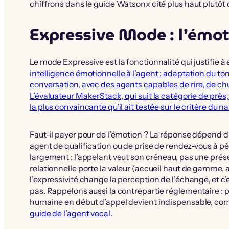
chiffrons dans le guide Watsonx cité plus haut plutôt q
Expressive Mode : l’émot
Le mode Expressive est la fonctionnalité qui justifie à
intelligence émotionnelle à l’agent : adaptation du ton
conversation, avec des agents capables de rire, de ch
L’évaluateur MakerStack, qui suit la catégorie de près, 
la plus convaincante qu’il ait testée sur le critère du 
Faut-il payer pour de l’émotion ? La réponse dépend du 
agent de qualification ou de prise de rendez-vous à pé
largement : l’appelant veut son créneau, pas une pré
relationnelle porte la valeur (accueil haut de gamme,
l’expressivité change la perception de l’échange, et c’
pas. Rappelons aussi la contrepartie réglementaire : 
humaine en début d’appel devient indispensable, comm
guide de l’agent vocal
.