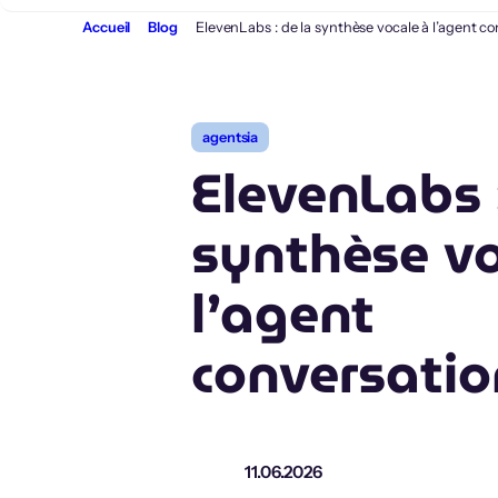
Aller
Accueil
Blog
ElevenLabs : de la synthèse vocale à l’agent c
au
contenu
agentsia
ElevenLabs 
synthèse vo
l’agent
conversatio
11.06.2026