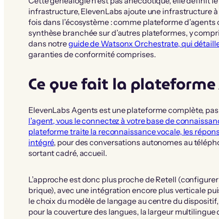
Cette généalogie n’est pas anecdotique, elle définit le
infrastructure, ElevenLabs ajoute une infrastructure à
fois dans l’écosystème : comme plateforme d’agents 
synthèse branchée sur d’autres plateformes, y compri
dans notre
guide de Watsonx Orchestrate, qui détaill
garanties de conformité comprises.
Ce que fait la plateform
ElevenLabs Agents est une plateforme complète, pas u
l’agent, vous le connectez à votre base de connaissan
plateforme traite la reconnaissance vocale, les répo
intégré
, pour des conversations autonomes au télépho
sortant cadré, accueil.
L’approche est donc plus proche de Retell (configure
brique), avec une intégration encore plus verticale pui
le choix du modèle de langage au centre du dispositif, l
pour la couverture des langues, la largeur multilingue