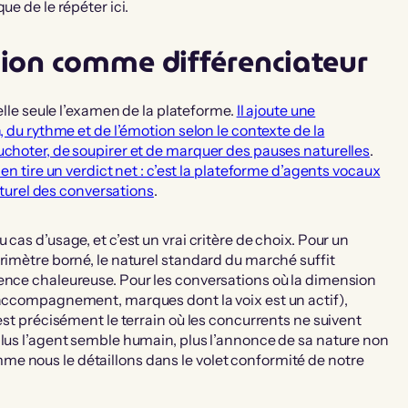
ue de le répéter ici.
ion comme différenciateur
 elle seule l’examen de la plateforme.
Il ajoute une
, du rythme et de l’émotion selon le contexte de la
uchoter, de soupirer et de marquer des pauses naturelles
.
en tire un verdict net : c’est la plateforme d’agents vocaux
naturel des conversations
.
cas d’usage, et c’est un vrai critère de choix. Pour un
rimètre borné, le naturel standard du marché suffit
sence chaleureuse. Pour les conversations où la dimension
 accompagnement, marques dont la voix est un actif),
est précisément le terrain où les concurrents ne suivent
plus l’agent semble humain, plus l’annonce de sa nature non
e nous le détaillons dans le volet conformité de notre