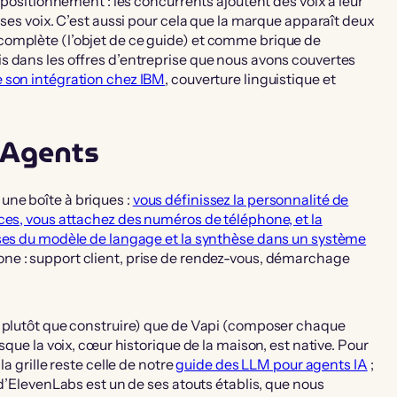
 positionnement : les concurrents ajoutent des voix à leur
 ses voix. C’est aussi pour cela que la marque apparaît deux
complète (l’objet de ce guide) et comme brique de
s dans les offres d’entreprise que nous avons couvertes
e son intégration chez IBM
, couverture linguistique et
e Agents
ne boîte à briques :
vous définissez la personnalité de
ces, vous attachez des numéros de téléphone, et la
nses du modèle de langage et la synthèse dans un système
ne : support client, prise de rendez-vous, démarchage
r plutôt que construire) que de Vapi (composer chaque
sque la voix, cœur historique de la maison, est native. Pour
a grille reste celle de notre
guide des LLM pour agents IA
;
 d’ElevenLabs est un de ses atouts établis, que nous