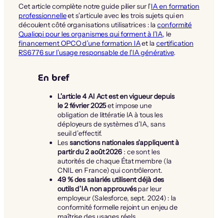
Cet article complète notre guide pilier sur l’
IA en formation
professionnelle
et s’articule avec les trois sujets qui en
découlent côté organisations utilisatrices : la
conformité
Qualiopi pour les organismes qui forment à l’IA
, le
financement OPCO d’une formation IA
et la
certification
RS6776 sur l’usage responsable de l’IA générative
.
En bref
L’article 4 AI Act est en vigueur depuis
le 2 février 2025
et impose une
obligation de littératie IA à tous les
déployeurs de systèmes d’IA, sans
seuil d’effectif.
Les
sanctions nationales s’appliquent à
partir du 2 août 2026
: ce sont les
autorités de chaque État membre (la
CNIL en France) qui contrôleront.
49 % des salariés utilisent déjà des
outils d’IA non approuvés
par leur
employeur (Salesforce, sept. 2024) : la
conformité formelle rejoint un enjeu de
maîtrise des usages réels.