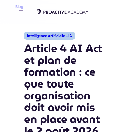
Aller
Blog
au
contenu
Intelligence Artificielle – IA
Article 4 AI Act
et plan de
formation : ce
que toute
organisation
doit avoir mis
en place avant
le 2 août 2026