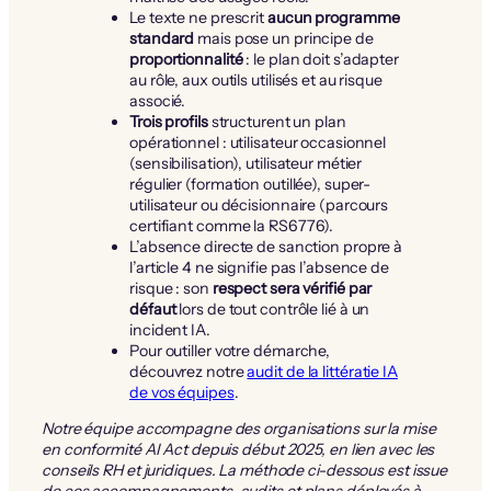
Le texte ne prescrit
aucun programme
standard
mais pose un principe de
proportionnalité
: le plan doit s’adapter
au rôle, aux outils utilisés et au risque
associé.
Trois profils
structurent un plan
opérationnel : utilisateur occasionnel
(sensibilisation), utilisateur métier
régulier (formation outillée), super-
utilisateur ou décisionnaire (parcours
certifiant comme la RS6776).
L’absence directe de sanction propre à
l’article 4 ne signifie pas l’absence de
risque : son
respect sera vérifié par
défaut
lors de tout contrôle lié à un
incident IA.
Pour outiller votre démarche,
découvrez notre
audit de la littératie IA
de vos équipes
.
Notre équipe accompagne des organisations sur la mise
en conformité AI Act depuis début 2025, en lien avec les
conseils RH et juridiques. La méthode ci-dessous est issue