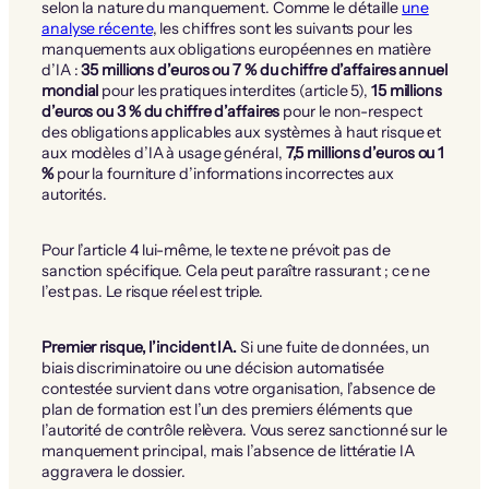
selon la nature du manquement. Comme le détaille
une
analyse récente
, les chiffres sont les suivants pour les
manquements aux obligations européennes en matière
d’IA :
35 millions d’euros ou 7 % du chiffre d’affaires annuel
mondial
pour les pratiques interdites (article 5),
15 millions
d’euros ou 3 % du chiffre d’affaires
pour le non-respect
des obligations applicables aux systèmes à haut risque et
aux modèles d’IA à usage général,
7,5 millions d’euros ou 1
%
pour la fourniture d’informations incorrectes aux
autorités.
Pour l’article 4 lui-même, le texte ne prévoit pas de
sanction spécifique. Cela peut paraître rassurant ; ce ne
l’est pas. Le risque réel est triple.
Premier risque, l’incident IA.
Si une fuite de données, un
biais discriminatoire ou une décision automatisée
contestée survient dans votre organisation, l’absence de
plan de formation est l’un des premiers éléments que
l’autorité de contrôle relèvera. Vous serez sanctionné sur le
manquement principal, mais l’absence de littératie IA
aggravera le dossier.