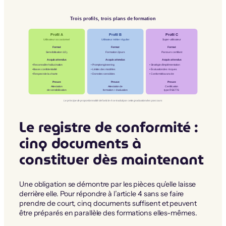
Trois profils, trois plans de formation
Profil A
Profil B
Profil C
Utilisateur occasionnel
Utilisateur métier régulier
Super-utilisateur
Format
Format
Format
Sensibilisation 1/2 j.
Formation 2 jours
Parcours certifiant
Acquis attendus
Acquis attendus
Acquis attendus
• Reconnaître hallucination
• Prompt engineering
• Stratégie d’implémentation
• Évaluation des risques
• Bases confidentialité
• Limites des modèles
• Respect de la charte
• Données sensibles
• Conformité avancée
Preuve
Preuve
Preuve
Attestation
Attestation de
Certification
de sensibilisation
formation + évaluation
type RS6776
Le principe de proportionnalité de l’article 4 se traduit par cette graduation des parcours
Le registre de conformité :
cinq documents à
constituer dès maintenant
Une obligation se démontre par les pièces qu’elle laisse
derrière elle. Pour répondre à l’article 4 sans se faire
prendre de court, cinq documents suffisent et peuvent
être préparés en parallèle des formations elles-mêmes.