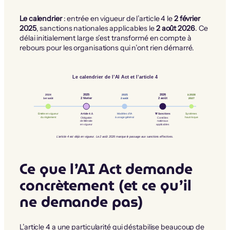
Le calendrier
: entrée en vigueur de l’article 4 le
2 février
2025
, sanctions nationales applicables le
2 août 2026
. Ce
délai initialement large s’est transformé en compte à
rebours pour les organisations qui n’ont rien démarré.
Le calendrier de l’AI Act et l’article 4
2024
2025
2025
2026
à 2028
1er août
2 février
2 août
2 août
2027
Article 4 ⚠️
🚨 Sanctions
Entrée en vigueur
Modèles d’IA
Systèmes
du règlement
à usage général
haut risque
Obligation
Contrôles
de littératie
nationaux
en vigueur
applicables
L’article 4 est déjà en vigueur. Le 2 août 2026 marque le passage aux sanctions effectives.
Ce que l’AI Act demande
concrètement (et ce qu’il
ne demande pas)
L’article 4 a une particularité qui déstabilise beaucoup de