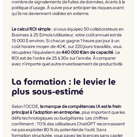
nombre de signalements de fuites de données, écarts à la
politique d’usage. À suivre pour anticiper les risques avant
qu’ils ne deviennent visibles en externe.
Le calcul ROI simple
: si vous équipez 50 collaborateurs en
Business à 25 $/mois/utilisateur, votre coût annuel est de
15 000 $ environ. Si chacun gagne 1 heure par jour à un
coût horaire moyen de 40 €, sur 220 jours travaillés, vous
récupérez l’équivalent de
440 000 €/an de capacité
. Le
ROI est de l’ordre de 25 à 30x sur l’année. À comparer
avec n’importe quel autre investissement de productivité.
La formation : le levier le
plus sous-estimé
Selon l’OCDE,
le manque de compétences IA est le frein
principal à l’adoption en entreprise
, plus important que les
défis technologiques ou budgétaires. Les chiffres
confirment : 70 % des utilisateurs ChatGPT reconnaissent
ne pas exploiter 80 % du potentiel de l’outil. Sans
formation structurée, vous payez les licences sans capter