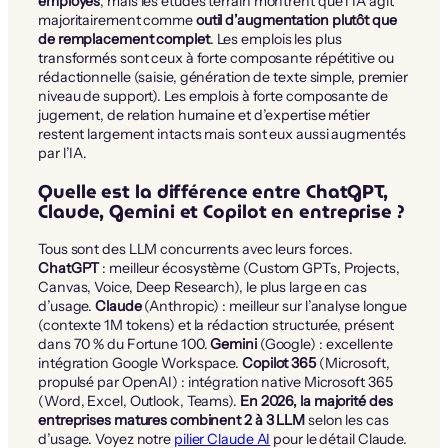
employés
, mais les études terrain montrent que l’IA agit
majoritairement comme
outil d’augmentation plutôt que
de remplacement complet
. Les emplois les plus
transformés sont ceux à forte composante répétitive ou
rédactionnelle (saisie, génération de texte simple, premier
niveau de support). Les emplois à forte composante de
jugement, de relation humaine et d’expertise métier
restent largement intacts mais sont eux aussi augmentés
par l’IA.
Quelle est la différence entre ChatGPT,
Claude, Gemini et Copilot en entreprise ?
Tous sont des LLM concurrents avec leurs forces.
ChatGPT
: meilleur écosystème (Custom GPTs, Projects,
Canvas, Voice, Deep Research), le plus large en cas
d’usage.
Claude
(Anthropic) : meilleur sur l’analyse longue
(contexte 1M tokens) et la rédaction structurée, présent
dans 70 % du Fortune 100.
Gemini
(Google) : excellente
intégration Google Workspace.
Copilot 365
(Microsoft,
propulsé par OpenAI) : intégration native Microsoft 365
(Word, Excel, Outlook, Teams).
En 2026, la majorité des
entreprises matures combinent 2 à 3 LLM
selon les cas
d’usage. Voyez notre
pilier Claude AI
pour le détail Claude.