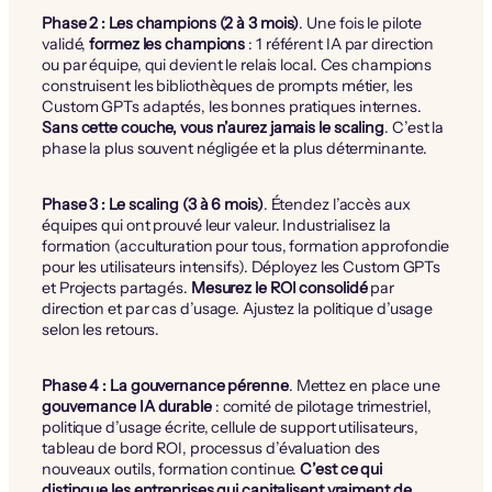
Phase 2 : Les champions (2 à 3 mois)
. Une fois le pilote
validé,
formez les champions
: 1 référent IA par direction
ou par équipe, qui devient le relais local. Ces champions
construisent les bibliothèques de prompts métier, les
Custom GPTs adaptés, les bonnes pratiques internes.
Sans cette couche, vous n’aurez jamais le scaling
. C’est la
phase la plus souvent négligée et la plus déterminante.
Phase 3 : Le scaling (3 à 6 mois)
. Étendez l’accès aux
équipes qui ont prouvé leur valeur. Industrialisez la
formation (acculturation pour tous, formation approfondie
pour les utilisateurs intensifs). Déployez les Custom GPTs
et Projects partagés.
Mesurez le ROI consolidé
par
direction et par cas d’usage. Ajustez la politique d’usage
selon les retours.
Phase 4 : La gouvernance pérenne
. Mettez en place une
gouvernance IA durable
: comité de pilotage trimestriel,
politique d’usage écrite, cellule de support utilisateurs,
tableau de bord ROI, processus d’évaluation des
nouveaux outils, formation continue.
C’est ce qui
distingue les entreprises qui capitalisent vraiment de