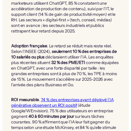
marketeurs utilisent ChatGPT, 85 % constatent une
accélération de production de contenu), suivi par l’IT, le
support client (14 % de gain de productivité moyen) et le
RH. Les secteurs « digital-first » (tech, conseil, médias)
sont en avance ; les secteurs industriels et publics
rattrapent leur retard depuis 2025.
Adoption française
. Le retard se réduit mais reste réel.
Selon l’INSEE (2024),
seulement 10 % des entreprises de
10 salariés ou plus
déclaraient utiliser l’IA. Les enquêtes
plus récentes situent
32 % des PME/ETI
comme équipées
en ChatGPT, avec une forte disparité par taille : les
grandes entreprises sont à plus de 70 %, les TPE à moins
de 15 %. Le mouvement s’accélère sur 2025-2026 avec
l’arrivée des plans Business et Go.
ROI mesurable
.
74 % des entreprises ayant déployé l’IA
générative observent un ROI positif
(étude
Google/WEnvision). 75 % des utilisateurs en entreprise
gagnent
40 à 60 minutes par jour
sur leurs tâches
courantes. 90 % affirment que l’IA leur fait gagner du
temps selon une étude McKinsey, et 84 % qu’elle stimule