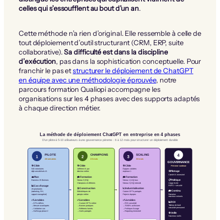
celles qui s’essoufflent au bout d’un an
.
Cette méthode n’a rien d’original. Elle ressemble à celle de
tout déploiement d’outil structurant (CRM, ERP, suite
collaborative).
Sa difficulté est dans la discipline
d’exécution
, pas dans la sophistication conceptuelle. Pour
franchir le pas et
structurer le déploiement de ChatGPT
en équipe avec une méthodologie éprouvée
, notre
parcours formation Qualiopi accompagne les
organisations sur les 4 phases avec des supports adaptés
à chaque direction métier.
La méthode de déploiement ChatGPT en entreprise en 4 phases
D’un pilote à 5-10 utilisateurs à une gouvernance pérenne : 6 à 12 mois pour structurer un déploiement durable
4
PILOTE
CHAMPIONS
SCALING
1
2
3
4-8 semaines
2-3 mois
3-6 mois
GOUVERNANCE
🎯 Cible
🎯 Cible
🎯 Cible
Pérenne · continue
5-10 volontaires
1 référent IA par
Équipes validées
déjà sensibilisés IA
direction métier
en phase 1
⚙ Pilotage
Comité IA trimestriel
💼 Plan
🎓 Formation
🎓 Formation
📋 Politique
Business 25 $/u/mois
Niveau 3 (3-5j)
Niveau 1 (1-2j) tous
Champions et référents
Niveau 2 (2-3j) intensifs
Usage écrite
📊 Cas d’usage
RGPD + sécurité
→
→
→
🛠 Construction
📈 Industrialisation
2-3 prioritaires
🎓 Continu
(marketing, RH,
Bibliothèques de
Custom GPTs partagés
support managérial)
prompts métier
Projects équipes
Formation
nouveaux entrants
✅ Livrables
✅ Livrables
✅ Livrables
📊 ROI
→ KPIs définis
→ Custom GPTs métier
→ ROI consolidé
Tableau de bord
→ Mesure avant/après
→ Bonnes pratiques
→ 70-80% actifs/sem
consolidé permanent
→ Validation cas
→ Référents formés
→ Politique d’usage
→ Go/No-go phase 2
→ Outils partagés
→ Reporting trimestriel
🔄 Veille
Nouveaux outils