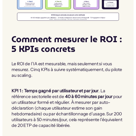
★ Objectif
★ Phase clé
★ Mesure
★ Pérenne
Prouver le ROI sur
La plus souvent
Cible 70-80%
Sans gouvernance,
un périmètre limité
négligée et la plus
utilisateurs actifs
on perd les gains
Investissement minimal
déterminante
hebdo à 6 mois
au bout d’un an
★ ROI moyen attendu en suivant cette méthode
40-60 min/jour gagnées par utilisateur · 74 % des entreprises observent un ROI positif · 75 % gagnent >1h/jour
Sources : étude WEnvision/Google · McKinsey · benchmarks sectoriels 2026
Comment mesurer le ROI :
5 KPIs concrets
Le ROI de l’IA est mesurable, mais seulement si vous
mesurez. Cinq KPIs à suivre systématiquement, du pilote
au scaling.
KPI 1 : Temps gagné par utilisateur et par jour
. La
référence sectorielle est de
40 à 60 minutes par jour
pour
un utilisateur formé et régulier. À mesurer par auto-
déclaration (chaque utilisateur estime son gain
hebdomadaire) ou par échantillonnage d’usage. Sur 200
utilisateurs à 50 minutes/jour, cela représente l’équivalent
de 20 ETP de capacité libérée.