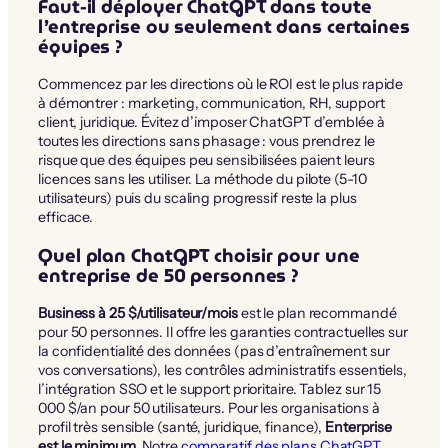
Faut-il déployer ChatGPT dans toute
l’entreprise ou seulement dans certaines
équipes ?
Commencez par les directions où le ROI est le plus rapide
à démontrer : marketing, communication, RH, support
client, juridique. Évitez d’imposer ChatGPT d’emblée à
toutes les directions sans phasage : vous prendrez le
risque que des équipes peu sensibilisées paient leurs
licences sans les utiliser. La méthode du pilote (5-10
utilisateurs) puis du scaling progressif reste la plus
efficace.
Quel plan ChatGPT choisir pour une
entreprise de 50 personnes ?
Business à 25 $/utilisateur/mois
est le plan recommandé
pour 50 personnes. Il offre les garanties contractuelles sur
la confidentialité des données (pas d’entraînement sur
vos conversations), les contrôles administratifs essentiels,
l’intégration SSO et le support prioritaire. Tablez sur 15
000 $/an pour 50 utilisateurs. Pour les organisations à
profil très sensible (santé, juridique, finance),
Enterprise
est le minimum
. Notre
comparatif des plans ChatGPT