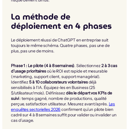
risque devient diffus.
La méthode de
déploiement en 4 phases
Le déploiement réussi de ChatGPT en entreprise suit
toujours le même schéma. Quatre phases, pas une de
plus, pas une de moins.
Phase 1 : Le pilote (4 à 8 semaines)
. Sélectionnez
2 à 3 cas
d’usage prioritaires
où le ROI est rapide et mesurable
(marketing, support client, support managérial).
Identifiez
5 à 10 collaborateurs volontaires
déjà
sensibilisés à l’IA. Équipez-les en Business (25
$/utilisateur/mois). Définissez
dès le départ vos KPIs de
suivi
: temps gagné, nombre de productions, qualité
perçue, satisfaction utilisateur. Mesurez avant/après.
Les
enquêtes sectorielles 2026
confirment qu’un pilote bien
cadré sur 4 à 8 semaines suffit pour valider ou invalider un
cas d’usage.