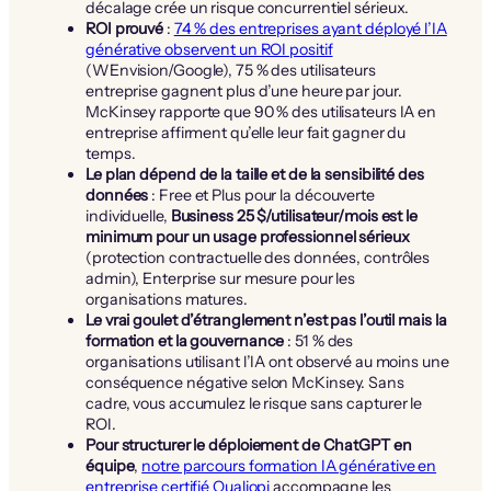
décalage crée un risque concurrentiel sérieux.
ROI prouvé
:
74 % des entreprises ayant déployé l’IA
générative observent un ROI positif
(WEnvision/Google), 75 % des utilisateurs
entreprise gagnent plus d’une heure par jour.
McKinsey rapporte que 90 % des utilisateurs IA en
entreprise affirment qu’elle leur fait gagner du
temps.
Le plan dépend de la taille et de la sensibilité des
données
: Free et Plus pour la découverte
individuelle,
Business 25 $/utilisateur/mois est le
minimum pour un usage professionnel sérieux
(protection contractuelle des données, contrôles
admin), Enterprise sur mesure pour les
organisations matures.
Le vrai goulet d’étranglement n’est pas l’outil mais la
formation et la gouvernance
: 51 % des
organisations utilisant l’IA ont observé au moins une
conséquence négative selon McKinsey. Sans
cadre, vous accumulez le risque sans capturer le
ROI.
Pour structurer le déploiement de ChatGPT en
équipe
,
notre parcours formation IA générative en
entreprise certifié Qualiopi
accompagne les