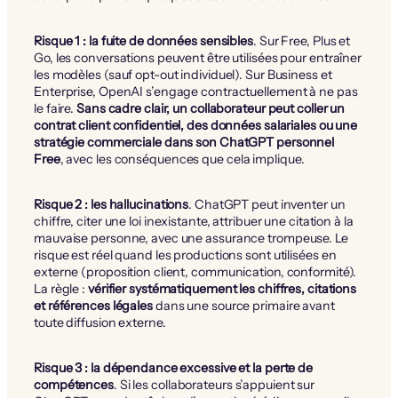
Risque 1 : la fuite de données sensibles
. Sur Free, Plus et
Go, les conversations peuvent être utilisées pour entraîner
les modèles (sauf opt-out individuel). Sur Business et
Enterprise, OpenAI s’engage contractuellement à ne pas
le faire.
Sans cadre clair, un collaborateur peut coller un
contrat client confidentiel, des données salariales ou une
stratégie commerciale dans son ChatGPT personnel
Free
, avec les conséquences que cela implique.
Risque 2 : les hallucinations
. ChatGPT peut inventer un
chiffre, citer une loi inexistante, attribuer une citation à la
mauvaise personne, avec une assurance trompeuse. Le
risque est réel quand les productions sont utilisées en
externe (proposition client, communication, conformité).
La règle :
vérifier systématiquement les chiffres, citations
et références légales
dans une source primaire avant
toute diffusion externe.
Risque 3 : la dépendance excessive et la perte de
compétences
. Si les collaborateurs s’appuient sur