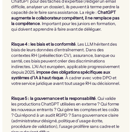
ChatGPT pour des tâches d’expertise (rédiger un email
difficile, analyser un dossier), ils peuvent à terme perdre la
capacité de le faire sans assistance. La règle :
ChatGPT
augmente le collaborateur compétent, il ne remplace pas
la compétence
. Important pour les juniors en formation,
qui doivent apprendre à faire avant de déléguer.
Risque 4 : les biais et la conformité
. Les LLM héritent des
biais de leurs données d’entraînement. Dans des
contextes RH (présélection CV), assurance, banque ou
santé, ces biais peuvent créer des discriminations
indirectes. L’AI Act européen, applicable progressivement
depuis 2025,
impose des obligations spécifiques aux
systèmes d’IA à haut risque
. À cadrer avec votre DPO et
votre service juridique avant tout usage RH ou décisionnel.
Risque 5 : la gouvernance et la responsabilité
. Qui valide
les productions ChatGPT utilisées en externe ? Qui forme
les nouveaux entrants ? Qui gère les comptes et les coûts
? Qui répond à un audit RGPD ? Sans gouvernance claire
(administrateur désigné, politique d’usage écrite,
procédure de validation), l’usage prolifère sans cadre et le