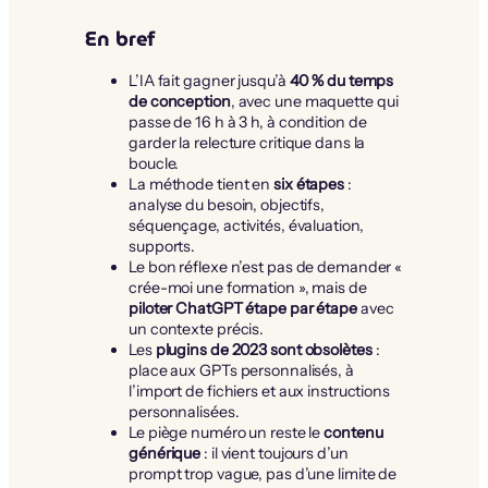
En bref
L’IA fait gagner jusqu’à
40 % du temps
de conception
, avec une maquette qui
passe de 16 h à 3 h, à condition de
garder la relecture critique dans la
boucle.
La méthode tient en
six étapes
:
analyse du besoin, objectifs,
séquençage, activités, évaluation,
supports.
Le bon réflexe n’est pas de demander «
crée-moi une formation », mais de
piloter ChatGPT étape par étape
avec
un contexte précis.
Les
plugins de 2023 sont obsolètes
:
place aux GPTs personnalisés, à
l’import de fichiers et aux instructions
personnalisées.
Le piège numéro un reste le
contenu
générique
: il vient toujours d’un
prompt trop vague, pas d’une limite de