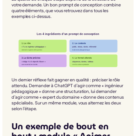
votre demande. Un bon prompt de conception combine
quatre éléments, que vous retrouvez dans tous les
exemples ci-dessus.
Les 4 ingrédients d’un prompt de conception
1. Le rôle
2. Le contexte
« Tu es ingénieur pédagogique »
public, niveau, durée, référentiel
oriente le registre et l’expertise
évite le résultat générique
3. La tâche précise
4. Le format attendu
« rédige 4 à 6 objectifs Bloom »
séquences, durées, tableau
une seule tâche à la fois
rend la sortie exploitable
Un dernier réflexe fait gagner en qualité : préciser le rôle
attendu. Demander à ChatGPT d’agir comme « ingénieur
pédagogique » donne une structuration, lui demander
d’agir comme « expert du domaine » donne des contenus
spécialisés. Sur un même module, vous alternez les deux
selon l’étape.
Un exemple de bout en