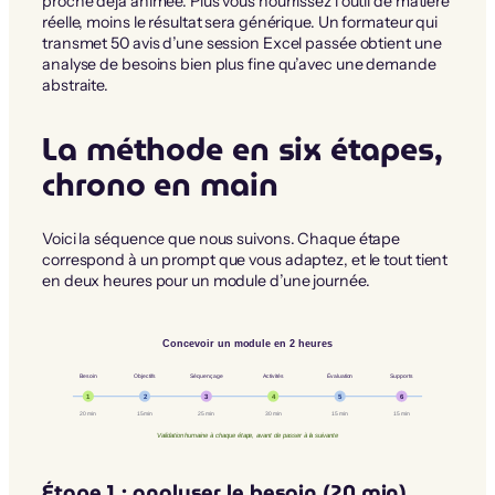
proche déjà animée. Plus vous nourrissez l’outil de matière
réelle, moins le résultat sera générique. Un formateur qui
transmet 50 avis d’une session Excel passée obtient une
analyse de besoins bien plus fine qu’avec une demande
abstraite.
La méthode en six étapes,
chrono en main
Voici la séquence que nous suivons. Chaque étape
correspond à un prompt que vous adaptez, et le tout tient
en deux heures pour un module d’une journée.
Concevoir un module en 2 heures
Besoin
Objectifs
Séquençage
Activités
Évaluation
Supports
1
2
3
4
5
6
20 min
15 min
25 min
30 min
15 min
15 min
Validation humaine à chaque étape, avant de passer à la suivante
Étape 1 : analyser le besoin (20 min)