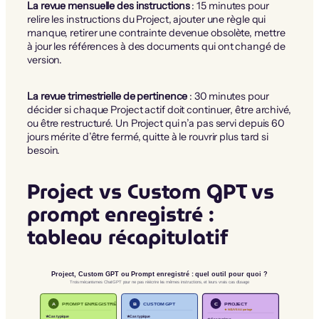
La revue mensuelle des instructions
: 15 minutes pour
relire les instructions du Project, ajouter une règle qui
manque, retirer une contrainte devenue obsolète, mettre
à jour les références à des documents qui ont changé de
version.
La revue trimestrielle de pertinence
: 30 minutes pour
décider si chaque Project actif doit continuer, être archivé,
ou être restructuré. Un Project qui n’a pas servi depuis 60
jours mérite d’être fermé, quitte à le rouvrir plus tard si
besoin.
Project vs Custom GPT vs
prompt enregistré :
tableau récapitulatif
Project, Custom GPT ou Prompt enregistré : quel outil pour quoi ?
Trois mécanismes ChatGPT pour ne pas réécrire les mêmes instructions, et leurs vrais cas d’usage
PROMPT ENREGISTRÉ
CUSTOM GPT
PROJECT
A
B
C
★ NOUVEAU partage
★ Cas typique
★ Cas typique