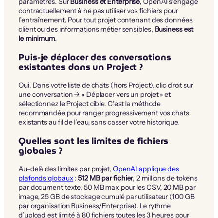
paramètres. Sur
Business et Enterprise
, OpenAI s’engage
contractuellement à ne pas utiliser vos fichiers pour
l’entraînement. Pour tout projet contenant des données
client ou des informations métier sensibles,
Business est
le minimum
.
Puis-je déplacer des conversations
existantes dans un Project ?
Oui. Dans votre liste de chats (hors Project), clic droit sur
une conversation → « Déplacer vers un projet » et
sélectionnez le Project cible. C’est la méthode
recommandée pour ranger progressivement vos chats
existants au fil de l’eau, sans casser votre historique.
Quelles sont les limites de fichiers
globales ?
Au-delà des limites par projet,
OpenAI applique des
plafonds globaux
:
512 MB par fichier
, 2 millions de tokens
par document texte, 50 MB max pour les CSV, 20 MB par
image, 25 GB de stockage cumulé par utilisateur (100 GB
par organisation Business/Enterprise). Le rythme
d’upload est limité à 80 fichiers toutes les 3 heures pour