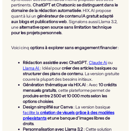
pertinents.
ChatGPT et Chatsonic se distinguent dans le
domaine de la rédaction automatisée
. HIX.AI propose
quant à lui un
générateur de contenu IA gratuit adapté
aux blogs et publications web
. Signalons aussi Llama 3.2,
une
alternative open source sans limitation technique
pour les projets personnels
.
Voici cinq
options à explorer sans engagement financier
:
Rédaction assistée avec ChatGPT
,
Claude Ai
ou
Llama AI
: Idéal pour
créer des articles basiques ou
structurer des plans de contenu
. La version gratuite
couvre la plupart des besoins initiaux.
Génération thématique via HIX.AI
: Avec
10 crédits
mensuels gratuits
, cette plateforme permet de
produire entre 2 500 et 10 000 mots selon les
options choisies
.
Design simplifié sur Canva
: La version basique
facilite la
création de visuels grâce à des modèles
préexistants
et une banque d’images libres de
droits
.
Personnalisation avec Llama 3.2
: Cette solution