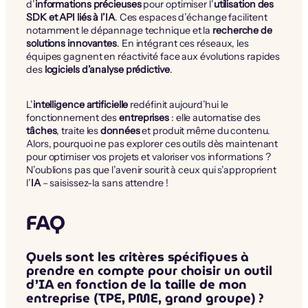
d’
informations précieuses
pour optimiser l’
utilisation des
SDK et API liés à l’IA
. Ces espaces d’échange facilitent
notamment le dépannage technique et la
recherche de
solutions innovantes
. En intégrant ces réseaux, les
équipes gagnent en réactivité face aux évolutions rapides
des
logiciels d’analyse prédictive
.
L’
intelligence artificielle
redéfinit aujourd’hui le
fonctionnement des
entreprises
: elle automatise des
tâches
, traite les
données
et produit même du contenu.
Alors, pourquoi ne pas explorer ces outils dès maintenant
pour optimiser vos projets et valoriser vos informations ?
N’oublions pas que l’avenir sourit à ceux qui s’approprient
l’
IA
– saisissez-la sans attendre !
FAQ
Quels sont les critères spécifiques à
prendre en compte pour choisir un outil
d’IA en fonction de la taille de mon
entreprise (TPE, PME, grand groupe) ?