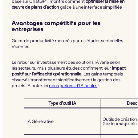
basé sur ChatGPT, montre comment
optimiser la mise en
œuvre de plans d’action
grâce à une interface simplifiée.
Avantages compétitifs pour les
entreprises
Gains de productivité mesurés par les études sectorielles
récentes.
Le retour sur investissement des solutions IA varie selon
les secteurs, mais plusieurs études confirment leur
impact
positif sur l’efficacité opérationnelle
. Les gains temporels
observés transforment significativement la gestion des
projets. A noter, ici
nous parlons d’IA faibles
!
Type d’outil IA
Descr
Outils de créatio
IA Générative
(texte, image, etc.