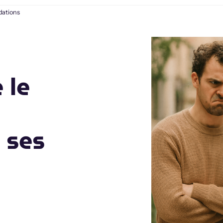
dations
 le
 ses