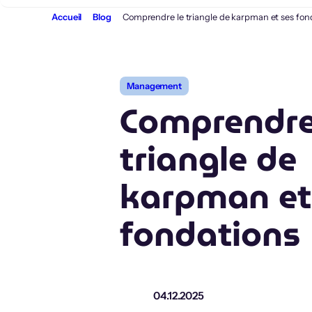
Aller
Accueil
Blog
Comprendre le triangle de karpman et ses fon
au
contenu
Management
Comprendre
triangle de
karpman et
fondations
04.12.2025