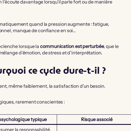
on l’écoute davantage lorsqu’il parle fort ou de manière
utomatiquement quand la pression augmente : fatigue,
rsonnel, manque de confiance en soi…
 déclenche lorsque la
communication est perturbée
, que le
mélange d’émotion, de stress et d’interprétation.
rquoi ce cycle dure-t-il ?
nt, même faiblement, la satisfaction d’un besoin.
iques, rarement conscientes :
psychologique typique
Risque associé
sumer la responsabilité,