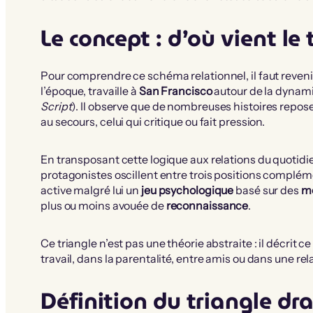
Le concept : d’où vient le 
Pour comprendre ce schéma relationnel, il faut reveni
l’époque, travaille à
San Francisco
autour de la dynam
Script
). Il observe que de nombreuses histoires reposent
au secours, celui qui critique ou fait pression.
En transposant cette logique aux relations du quotidien
protagonistes oscillent entre trois positions complém
active malgré lui un
jeu psychologique
basé sur des
m
plus ou moins avouée de
reconnaissance
.
Ce triangle n’est pas une théorie abstraite : il décrit c
travail, dans la parentalité, entre amis ou dans une re
Définition du triangle d