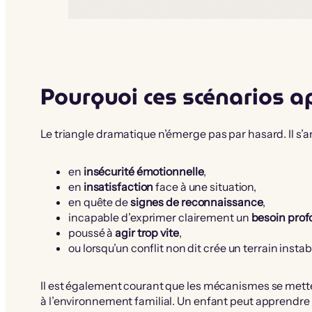
Pourquoi ces scénarios ap
Le triangle dramatique n’émerge pas par hasard. Il s’a
en
insécurité émotionnelle
,
en
insatisfaction
face à une situation,
en quête de
signes de reconnaissance
,
incapable d’exprimer clairement un
besoin pro
poussé à
agir trop vite
,
ou lorsqu’un conflit non dit crée un terrain instab
Il est également courant que les mécanismes se metten
à l’environnement familial. Un enfant peut apprendre qu