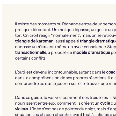
Il existe des moments où l’échange entre deux personn
presque déroutant. Un mot qui dépasse, un geste un pe
ton. On croit réagir “normalement”, mais on se retro
triangle de karpman
, aussi appelé
triangle dramatiqu
endosse un
rôle
sans même en avoir conscience. Ste
transactionnelle
, a proposé ce
modèle dramatique
pou
certains conflits.
L’outil est devenu incontournable, autant dans le
coac
dans la compréhension de ses propres réactions. Il aid
comprendre ce qui se joue en soi, et retrouver une m
Dans ce guide, tu vas voir comment ces trois rôles —
v
nourrissent entre eux, comment ils créent un
cycle
qui
vicieux
. L’idée n’est pas de pointer du doigt, mais d’ap
situations où chacun cherche avant tout à satisfaire 