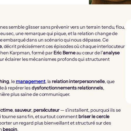
es semble glisser sans prévenir vers un terrain tendu, flou,
u sec, une remarque qui pique, et la relation change de
uve embarqué dans un scénario qui nous dépasse. Ce
e
, décrit précisément ces épisodes où chaque interlocuteur
phen Karpman, formé par
Eric Berne
au cœur de l’
analyse
r éclairer les mécanismes profonds qui structurent
hing
, le
management
, la
relation interpersonnelle
, que
e à repérer les
dysfonctionnements relationnels
,
anière plus saine de communiquer.
ictime
,
sauveur
,
persécuteur
— s’installent, pourquoi ils se
 tourne sans fin, et surtout comment
briser le cercle
porter un regard plus bienveillant et structuré sur des
un
besoin
.