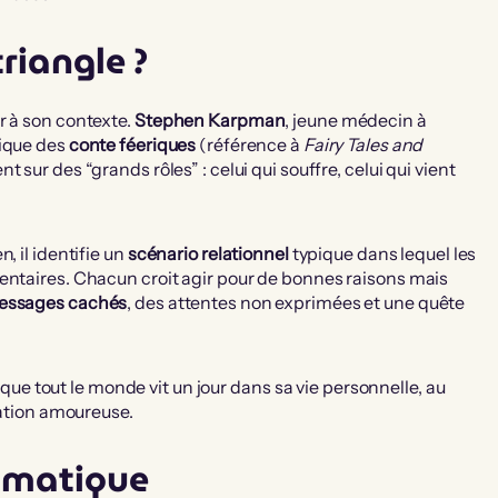
triangle ?
r à son contexte.
Stephen Karpman
, jeune médecin à
ique des
conte féeriques
(référence à
Fairy Tales and
 sur des “grands rôles” : celui qui souffre, celui qui vient
, il identifie un
scénario relationnel
typique dans lequel les
entaires. Chacun croit agir pour de bonnes raisons mais
essages cachés
, des attentes non exprimées et une quête
e que tout le monde vit un jour dans sa vie personnelle, au
lation amoureuse.
ramatique