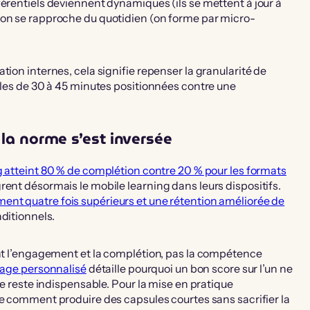
férentiels deviennent dynamiques (ils se mettent à jour à
ion se rapproche du quotidien (on forme par micro-
tion internes, cela signifie repenser la granularité de
sules de 30 à 45 minutes positionnées contre une
 la norme s’est inversée
g atteint 80 % de complétion contre 20 % pour les formats
rent désormais le mobile learning dans leurs dispositifs.
nt quatre fois supérieurs et une rétention améliorée de
aditionnels.
ent l’engagement et la complétion, pas la compétence
ssage personnalisé
détaille pourquoi un bon score sur l’un ne
ée reste indispensable. Pour la mise en pratique
le comment produire des capsules courtes sans sacrifier la