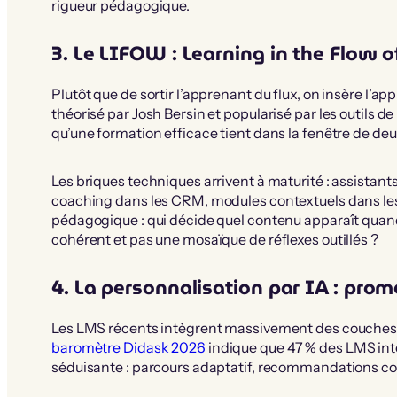
rigueur pédagogique.
3. Le LIFOW : Learning in the Flow 
Plutôt que de sortir l’apprenant du flux, on insère l’a
théorisé par Josh Bersin et popularisé par les outils d
qu’une formation efficace tient dans la fenêtre de deu
Les briques techniques arrivent à maturité : assistan
coaching dans les CRM, modules contextuels dans les o
pédagogique : qui décide quel contenu apparaît quand
cohérent et pas une mosaïque de réflexes outillés ?
4. La personnalisation par IA : pro
Les LMS récents intègrent massivement des couches d
baromètre Didask 2026
indique que 47 % des LMS int
séduisante : parcours adaptatif, recommandations co