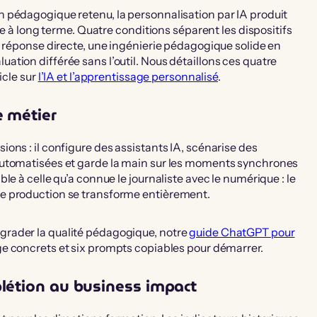
 pédagogique retenu, la personnalisation par IA produit
ge à long terme. Quatre conditions séparent les dispositifs
a réponse directe, une ingénierie pédagogique solide en
tion différée sans l’outil. Nous détaillons ces quatre
icle sur
l’IA et l’apprentissage personnalisé
.
 métier
ons : il configure des assistants IA, scénarise des
automatisées et garde la main sur les moments synchrones
e à celle qu’a connue le journaliste avec le numérique : le
e production se transforme entièrement.
rader la qualité pédagogique, notre
guide ChatGPT pour
e concrets et six prompts copiables pour démarrer.
létion au business impact