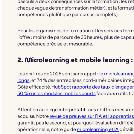
bascule a deux conséquences sur la formation : les ré
chaque vague de transformation métier), et la format
compétences plutôt que par cursus complets).
Pour les organismes de formation et les services forma
l’offre : moins de parcours de 35 heures, plus de cap
compétence précise et mesurable.
2. Microlearning et mobile learning :
Les chiffres de 2025 sont sans appel :
le microlearnin
longs
, et 74 % des entreprises nord-américaines intèg
Côté efficacité,
HubSpot rapporte des taux d’engageme
50 % sur les modules mobiles courts
face aux outils tr
Attention au piège interprétatif : ces chiffres mesur
acquise. Notre
revue de preuves sur l’IA et l’apprenti
garantit pas le second, et pourquoi l’évaluation différ
opérationnelle, notre guide
microlearning et IA
détail