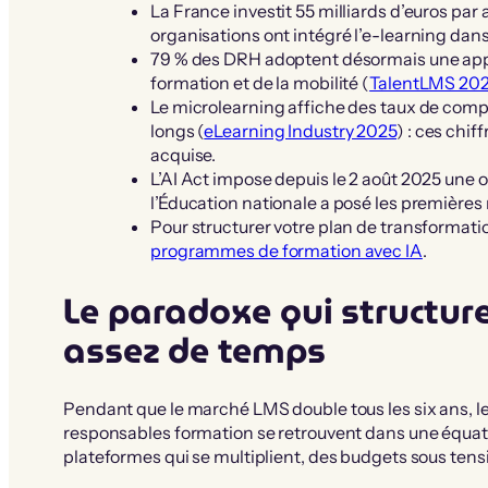
La France investit 55 milliards d’euros par
organisations ont intégré l’e-learning dans 
79 % des DRH adoptent désormais une appr
formation et de la mobilité (
TalentLMS 202
Le microlearning affiche des taux de comp
longs (
eLearning Industry 2025
) : ces chi
acquise.
L’AI Act impose depuis le 2 août 2025 une ob
l’Éducation nationale a posé les premières 
Pour structurer votre plan de transformati
programmes de formation avec IA
.
Le paradoxe qui structure
assez de temps
Pendant que le marché LMS double tous les six ans, le
responsables formation se retrouvent dans une équatio
plateformes qui se multiplient, des budgets sous tens