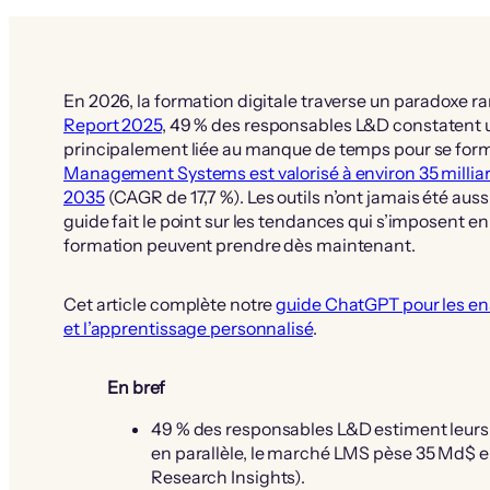
En 2026, la formation digitale traverse un paradoxe r
Report 2025
, 49 % des responsables L&D constatent 
principalement liée au manque de temps pour se f
Management Systems est valorisé à environ 35 milliards
2035
(CAGR de 17,7 %). Les outils n’ont jamais été aussi
guide fait le point sur les tendances qui s’imposent e
formation peuvent prendre dès maintenant.
Cet article complète notre
guide ChatGPT pour les en
et l’apprentissage personnalisé
.
En bref
49 % des responsables L&D estiment leurs
en parallèle, le marché LMS pèse 35 Md$ e
Research Insights).