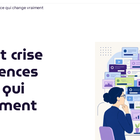
: ce qui change vraiment
t crise
ences
 qui
iment