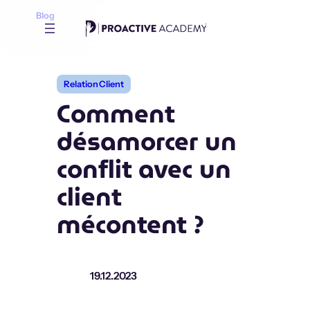
Aller
Blog
au
contenu
Relation Client
Comment
désamorcer un
conflit avec un
client
mécontent ?
19.12.2023