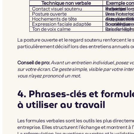
Technique non verbale
Exemple conc
Contact visuel soutenu
Regarder le collaborateur 70 % du temps lors d’un entretien individuel
Posture ouverte
Bras non croisés, corps ori
Hochements de tête
Acquiescer légèrement lors d’un point sensible en entretien RH
Expression faciale adaptée
Sourire discret lors d’une bonne nouvelle partagée par un collègue
Ton de voix calme
Baisser légèrement le volume
La posture ouverte et le regard soutenu renforcent le s
particulièrement décisif lors des entretiens annuels o
Conseil de pro:
Avant un entretien individuel, posez vo
sur votre écran. Ce geste simple, visible par votre 
vous n’ayez prononcé un mot.
4. Phrases-clés et formul
à utiliser au travail
Les formules verbales sont les outils les plus directe
entreprise. Elles structurent l’échange et montrent à 
La reformulation, les questions ouvertes et la validati