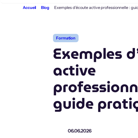
Aller
Accueil
Blog
Exemples d’écoute active professionnelle : gui
au
contenu
Formation
Exemples d
active
professionne
guide prati
06.06.2026