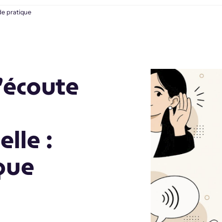
de pratique
’écoute
lle :
que