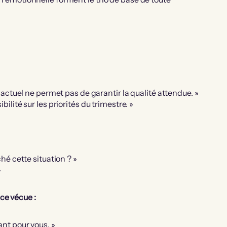
 actuel ne permet pas de garantir la qualité attendue. »
lité sur les priorités du trimestre. »
hé cette situation ? »
»
ce vécue :
nt pour vous. »