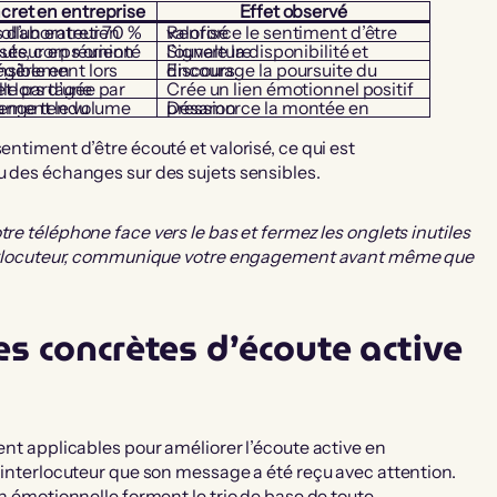
ret en entreprise
Effet observé
Renforce le sentiment d’être valorisé
enté vers l’interlocuteur en réunion
Signale la disponibilité et l’ouverture
Encourage la poursuite du discours
Crée un lien émotionnel positif
 lors d’un échange tendu
Désamorce la montée en pression
entiment d’être écouté et valorisé, ce qui est
u des échanges sur des sujets sensibles.
tre téléphone face vers le bas et fermez les onglets inutiles
interlocuteur, communique votre engagement avant même que
es concrètes d’écoute active
ment applicables pour améliorer l’écoute active en
l’interlocuteur que son message a été reçu avec attention.
on émotionnelle forment le trio de base de toute