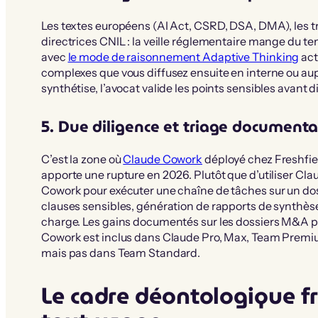
Les textes européens (AI Act, CSRD, DSA, DMA), les tr
directrices CNIL : la veille réglementaire mange du te
avec
le mode de raisonnement Adaptive Thinking
act
complexes que vous diffusez ensuite en interne ou aup
synthétise, l’avocat valide les points sensibles avant d
5. Due diligence et triage documenta
C’est la zone où
Claude Cowork
déployé chez Freshfie
apporte une rupture en 2026. Plutôt que d’utiliser Cl
Cowork pour exécuter une chaîne de tâches sur un doss
clauses sensibles, génération de rapports de synthèse
charge. Les gains documentés sur les dossiers M&A pa
Cowork est inclus dans Claude Pro, Max, Team Premiu
mais pas dans Team Standard.
Le cadre déontologique f