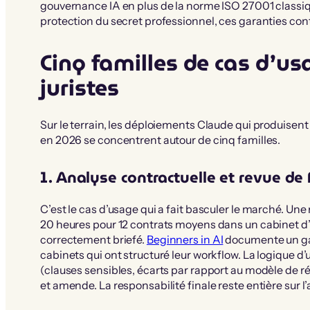
gouvernance IA en plus de la norme ISO 27001 classiq
protection du secret professionnel, ces garanties con
Cinq familles de cas d’us
juristes
Sur le terrain, les déploiements Claude qui produisent
en 2026 se concentrent autour de cinq familles.
1. Analyse contractuelle et revue d
C’est le cas d’usage qui a fait basculer le marché. U
20 heures pour 12 contrats moyens dans un cabinet d’
correctement briefé.
Beginners in AI
documente un gai
cabinets qui ont structuré leur workflow. La logique d
(clauses sensibles, écarts par rapport au modèle de ré
et amende. La responsabilité finale reste entière sur l’