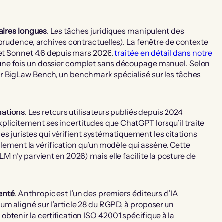
taires longues
. Les tâches juridiques manipulent des
sprudence, archives contractuelles). La fenêtre de contexte
 et Sonnet 4.6 depuis mars 2026,
traitée en détail dans notre
 une fois un dossier complet sans découpage manuel. Selon
sur BigLaw Bench, un benchmark spécialisé sur les tâches
inations
. Les retours utilisateurs publiés depuis 2024
icitement ses incertitudes que ChatGPT lorsqu’il traite
 les juristes qui vérifient systématiquement les citations
cilement la vérification qu’un modèle qui assène. Cette
M n’y parvient en 2026) mais elle facilite la posture de
enté
. Anthropic est l’un des premiers éditeurs d’IA
m aligné sur l’article 28 du RGPD, à proposer un
btenir la certification ISO 42001 spécifique à la