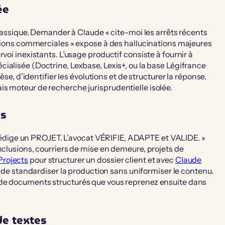
ée
 classique. Demander à Claude « cite-moi les arrêts récents
lations commerciales » expose à des hallucinations majeures
voi inexistants. L’usage productif consiste à fournir à
cialisée (Doctrine, Lexbase, Lexis+, ou la base Légifrance
èse, d’identifier les évolutions et de structurer la réponse.
s moteur de recherche jurisprudentielle isolée.
ns
A rédige un PROJET. L’avocat VÉRIFIE, ADAPTE et VALIDE. »
nclusions, courriers de mise en demeure, projets de
Projects
pour structurer un dossier client et avec
Claude
t de standardiser la production sans uniformiser le contenu.
 de documents structurés que vous reprenez ensuite dans
de textes