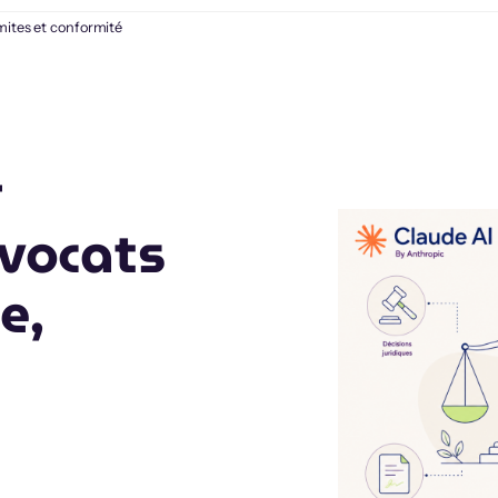
imites et conformité
r
avocats
e,