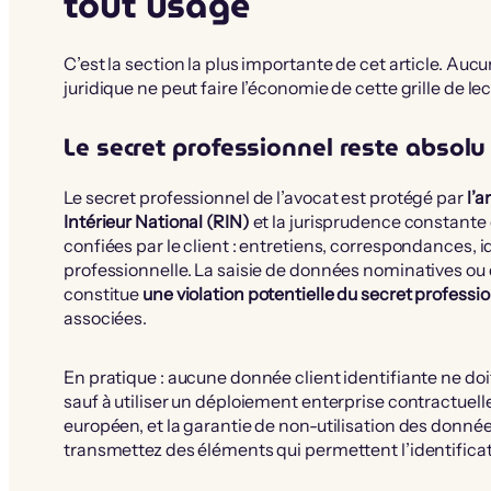
tout usage
C’est la section la plus importante de cet article. A
juridique ne peut faire l’économie de cette grille de lec
Le secret professionnel reste absolu
Le secret professionnel de l’avocat est protégé par
l’a
Intérieur National (RIN)
et la jurisprudence constante d
confiées par le client : entretiens, correspondances, id
professionnelle. La saisie de données nominatives ou
constitue
une violation potentielle du secret professi
associées.
En pratique : aucune donnée client identifiante ne do
sauf à utiliser un déploiement enterprise contractue
européen, et la garantie de non-utilisation des donnée
transmettez des éléments qui permettent l’identifica