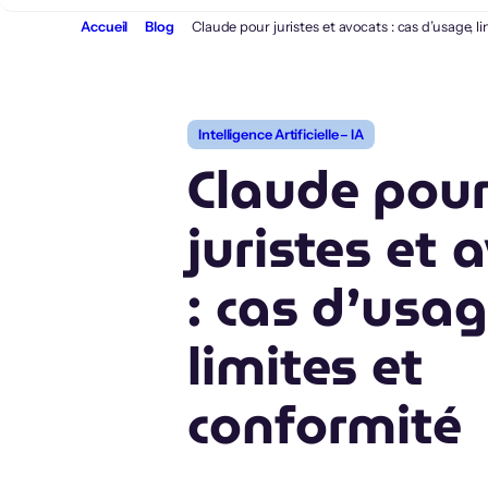
Aller
Accueil
Blog
Claude pour juristes et avocats : cas d’usage, l
au
contenu
Intelligence Artificielle – IA
Claude pou
juristes et 
: cas d’usag
limites et
conformité