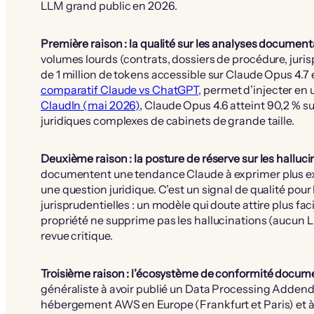
LLM grand public en 2026.
Première raison : la qualité sur les analyses documen
volumes lourds (contrats, dossiers de procédure, juri
de 1 million de tokens accessible sur Claude Opus 4.7
comparatif Claude vs ChatGPT
, permet d’injecter en
ClaudIn (mai 2026)
, Claude Opus 4.6 atteint 90,2 % 
juridiques complexes de cabinets de grande taille.
Deuxième raison : la posture de réserve sur les halluc
documentent une tendance Claude à exprimer plus expl
une question juridique. C’est un signal de qualité pour
jurisprudentielles : un modèle qui doute attire plus fa
propriété ne supprime pas les hallucinations (aucun LL
revue critique.
Troisième raison : l’écosystème de conformité docum
généraliste à avoir publié un Data Processing Addendu
hébergement AWS en Europe (Frankfurt et Paris) et à o