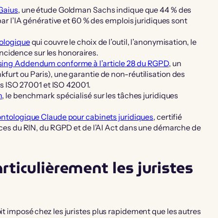
Gaius
, une étude Goldman Sachs indique que 44 % des
ar l’IA générative et 60 % des emplois juridiques sont
tologique
qui couvre le choix de l’outil, l’anonymisation, le
incidence sur les honoraires.
sing Addendum conforme à l’article 28 du RGPD
, un
urt ou Paris), une garantie de non-réutilisation des
ns ISO 27001 et ISO 42001.
h
, le benchmark spécialisé sur les tâches juridiques
ologique Claude pour cabinets juridiques
, certifié
nces du RIN, du RGPD et de l’AI Act dans une démarche de
rticulièrement les juristes
oit imposé chez les juristes plus rapidement que les autres