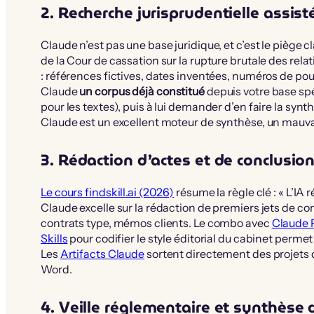
2. Recherche jurisprudentielle assist
Claude n’est pas une base juridique, et c’est le piège
de la Cour de cassation sur la rupture brutale des re
: références fictives, dates inventées, numéros de pour
Claude
un corpus déjà constitué
depuis votre base spé
pour les textes), puis à lui demander d’en faire la synth
Claude est un excellent moteur de synthèse, un mauvai
3. Rédaction d’actes et de conclusio
Le cours findskill.ai (2026)
résume la règle clé : « L’I
Claude excelle sur la rédaction de premiers jets de co
contrats type, mémos clients. Le combo avec
Claude 
Skills
pour codifier le style éditorial du cabinet perme
Les
Artifacts Claude
sortent directement des projets
Word.
4. Veille réglementaire et synthèse 