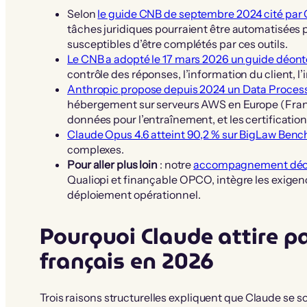
Selon
le guide CNB de septembre 2024 cité par 
tâches juridiques pourraient être automatisées p
susceptibles d’être complétés par ces outils.
Le CNB a adopté le 17 mars 2026 un guide déon
contrôle des réponses, l’information du client, l’
Anthropic propose depuis 2024 un Data Proces
hébergement sur serveurs AWS en Europe (Frankf
données pour l’entraînement, et les certificatio
Claude Opus 4.6 atteint 90,2 % sur BigLaw Benc
complexes.
Pour aller plus loin
: notre
accompagnement déont
Qualiopi et finançable OPCO, intègre les exige
déploiement opérationnel.
Pourquoi Claude attire pa
français en 2026
Trois raisons structurelles expliquent que Claude se s