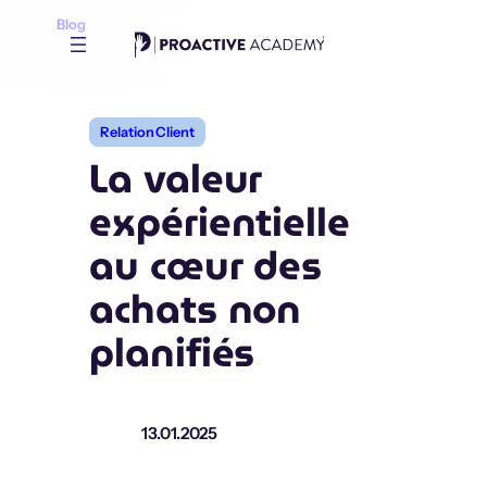
Aller
Blog
au
contenu
Relation Client
La valeur
expérientielle
au cœur des
achats non
planifiés
13.01.2025