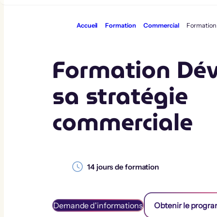
Aller
au
contenu
Accueil
Formation
Commercial
Formation 
Formation Dév
sa stratégie
commerciale
14
jours de formation
Demande d'informations
Obtenir le prog