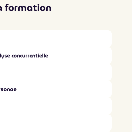
a formation
lyse concurrentielle
ersonae