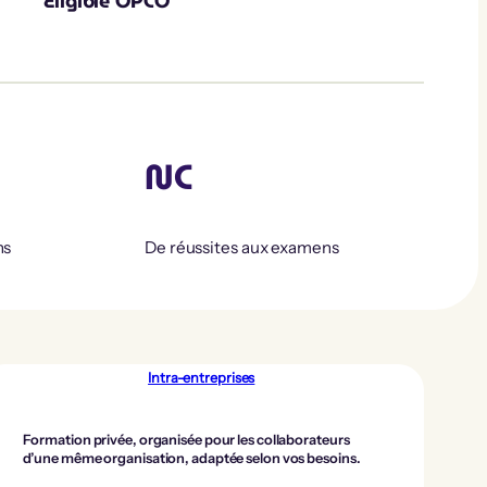
Éligible OPCO
NC
ns
De réussites aux examens
Intra-entreprises
Formation privée, organisée pour les collaborateurs
d’une même organisation, adaptée selon vos besoins.