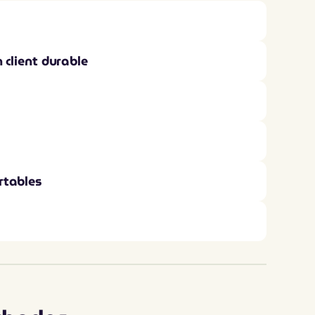
n client durable
rtables