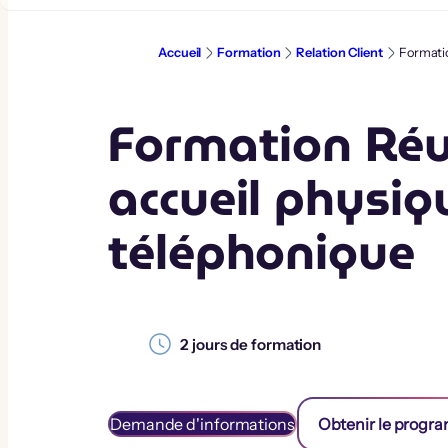
Aller
au
contenu
Accueil
Formation
Relation Client
Formatio
Formation Réu
accueil physiq
téléphonique
2
jours de formation
Demande d'informations
Obtenir le prog