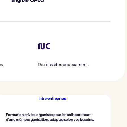
Éligible OPCO
NC
ns
De réussites aux examens
Intra-entreprises
Formation privée, organisée pour les collaborateurs
d’une même organisation, adaptée selon vos besoins.