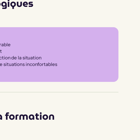
ogiques
urable
t
ion de la situation
 de situations inconfortables
a formation