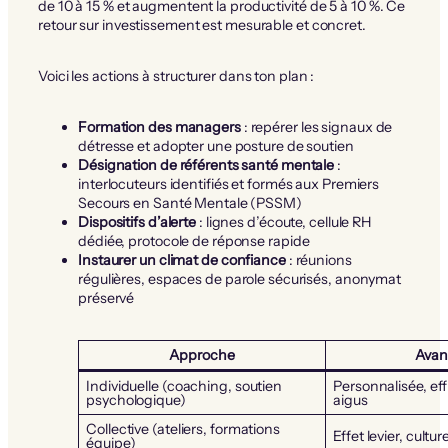
de 10 à 15 % et augmentent la productivité de 5 à 10 %. Ce
retour sur investissement est mesurable et concret.
Voici les actions à structurer dans ton plan :
Formation des managers
: repérer les signaux de
détresse et adopter une posture de soutien
Désignation de référents santé mentale
:
interlocuteurs identifiés et formés aux Premiers
Secours en Santé Mentale (PSSM)
Dispositifs d’alerte
: lignes d’écoute, cellule RH
dédiée, protocole de réponse rapide
Instaurer un climat de confiance
: réunions
régulières, espaces de parole sécurisés, anonymat
préservé
Approche
Avan
Individuelle (coaching, soutien
Personnalisée, eff
psychologique)
aigus
Collective (ateliers, formations
Effet levier, cul
équipe)