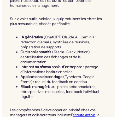
piliers indissociables : les outils, les compétences
humaines et le management.
Sur le volet outils, voici ceux qui produisent les effets les
plus mesurables, classés par finalité :
IA générative
(ChatGPT, Claude AI, Gemini) :
rédaction d’emails, synthèse de réunions,
préparation de supports
Outils collaboratifs
(Teams, Slack, Notion) :
centralisation des échanges et de la
documentation
Intranet ou réseau social d’entreprise
: partage
d’informations institutionnelles
Applications de sondage
(Typeform, Google
Forms) : recueil du feedback en continu
Rituels managériaux
: points hebdomadaires,
rétrospectives mensuelles, feedback individuel
régulier
Les compétences à développer en priorité chez vos
managers et collaborateurs incluent l’
écoute active
, la